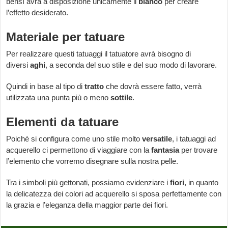
bensì avrà a disposizione unicamente il
bianco
per creare
l’effetto desiderato.
Materiale per tatuare
Per realizzare questi tatuaggi il tatuatore avrà bisogno di
diversi
aghi
, a seconda del suo stile e del suo modo di lavorare.
Quindi in base al tipo di
tratto
che dovrà essere fatto, verrà
utilizzata una punta più o meno
sottile
.
Elementi da tatuare
Poichè si configura come uno stile molto
versatile
, i tatuaggi ad
acquerello ci permettono di viaggiare con la
fantasia
per trovare
l’elemento che vorremo disegnare sulla nostra pelle.
Tra i simboli più gettonati, possiamo evidenziare i
fiori
, in quanto
la delicatezza dei colori ad acquerello si sposa perfettamente con
la grazia e l’eleganza della maggior parte dei fiori.