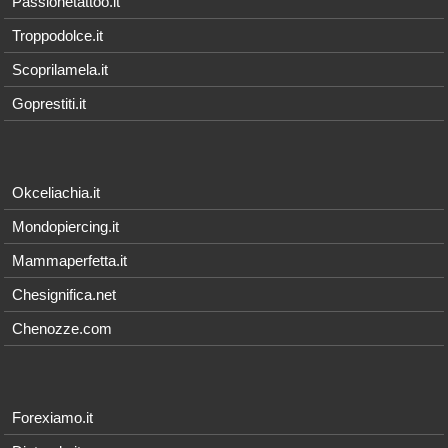
Passionetattoo.it
Troppodolce.it
Scoprilamela.it
Goprestiti.it
Okceliachia.it
Mondopiercing.it
Mammaperfetta.it
Chesignifica.net
Chenozze.com
Forexiamo.it