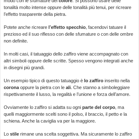
modo con le sfumature del
colore
. Si possono usare delle
tonalità molto intense oppure delle tonalità più tenui, per ricreare
l’effetto trasparente della pietra.
Potete anche ricreare
l’effetto
specchio
, facendovi tatuare il
prezioso ed il suo riflesso con delle sfumature o con delle ombre
non definite.
In molti casi, il tatuaggio dello zaffiro viene accompagnato con
altri simboli oppure delle scritte. Spesso vengono integrati anche
in disegni più grandi.
Un esempio tipico di questo tatuaggio è
lo zaffiro
inserito nella
corona
oppure la pietra con le
ali
. Che stanno a simboleggiare
rispettivamente il lusso, la regalità e l’unione e forza dell’amore.
Ovviamente lo zaffiro si adatta su ogni
parte
del
corpo
, ma
quelli maggiormente scelti sono il polso, il braccio, il petto e la
schiena. Anche la caviglia va per la maggiore.
Lo
stile
rimane una scelta soggettiva. Ma sicuramente lo zaffiro