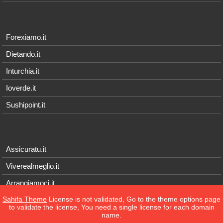
Forexiamo.it
Dietando.it
Inturchia.it
Ioverde.it
Sushipoint.it
Assicuratu.it
Viverealmeglio.it
Arrangiamoci.it
Sahifa Theme
License is not validated, Go to the theme options page
Tecnichef.it
to validate the license, You need a single license for each domain
name.