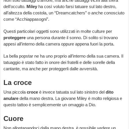
Non solo tatuaggi d’amore, ma anche tatuaggi vicini alla sfera
dell’occulto.
Miley
ha così voluto farsi tatuare sul lato destro,
all’altezza della costola, un “Dreamcatchers” o anche conosciuto
come “Acchiappasogni”.
Questi particolari oggetti sono utilizzati in molte culture per
proteggere
una persona durante il sonno. Di solito si trovano
appesi all’interno della camera oppure appena fuori la porta.
La bella popstar ne ha uno proprio all’interno della sua camera. Il
tatuaggio è stato fatto in onore dei fratelli e delle sorelle della
cantante, ma anche per proteggerli dalle avversità.
La croce
Una piccola
croce
è invece tatuata sul lato sinistro del
dito
anulare
della mano destra. La giovane Miley è molto religiosa e
questo tattoo è semplicemente un omaggio a Dio.
Cuore
Non allontanandoci dalla mano destra, è possibile vedere un