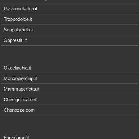
Passionetattoo.it
Troppodolce.it
Scoprilamela.it
Goprestiti.it
Okceliachia.it
Mondopiercing.it
Mammaperfetta.it
Chesignifica.net
Chenozze.com
Forexiamo.it