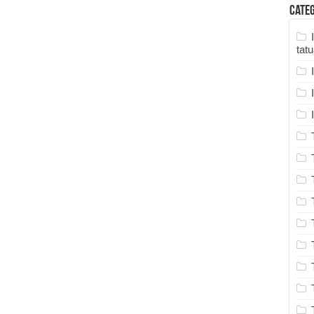
Cate
tat