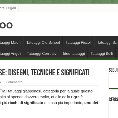
ote Legali
tuaggi Maori
Tatuaggi Old School
Tatuaggi Piccoli
Tatuaggi Scr
tuaggi Angeli
Tatuaggi Correttivi
Idee tatuaggi
Tatuaggi Belli
Segui
e: disegni, tecniche e significati
1 Commento
Tra i tatuaggi giapponesi, categoria per la quale questo
sito si spende davvero molto, quello della
tigre
è
Cerca
i più
ricchi di significato
e, cosa più importante,
uno dei