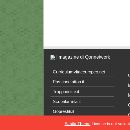
I magazine di Qonnetwork
Curriculumvitaeeuropeo.net
O
Passionetattoo.it
M
Troppodolce.it
M
Scoprilamela.it
C
Goprestiti.it
Sahifa Theme
License is not valida