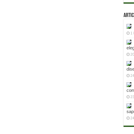
Artic
1 
ele
2
dis
24
com
23
sap
2