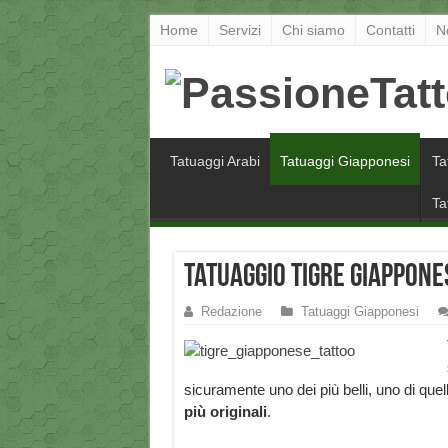
Home
Servizi
Chi siamo
Contatti
N
Tatuaggi Arabi
Tatuaggi Giapponesi
Ta
Ta
Tatuaggio tigre giappones
Redazione
Tatuaggi Giapponesi
sicuramente uno dei più belli, uno di quell
più originali
.