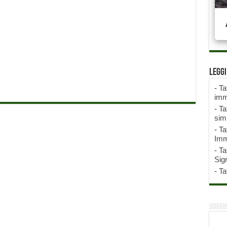
Legg
-
Ta
imm
-
Ta
sim
-
Ta
Imm
-
Ta
Sign
-
Ta