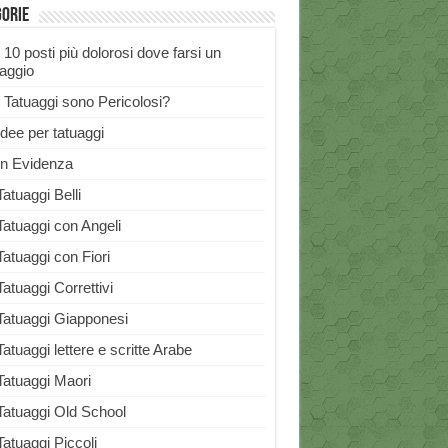
gorie
I 10 posti più dolorosi dove farsi un
uaggio
I Tatuaggi sono Pericolosi?
Idee per tatuaggi
In Evidenza
Tatuaggi Belli
Tatuaggi con Angeli
Tatuaggi con Fiori
Tatuaggi Correttivi
Tatuaggi Giapponesi
Tatuaggi lettere e scritte Arabe
Tatuaggi Maori
Tatuaggi Old School
Tatuaggi Piccoli