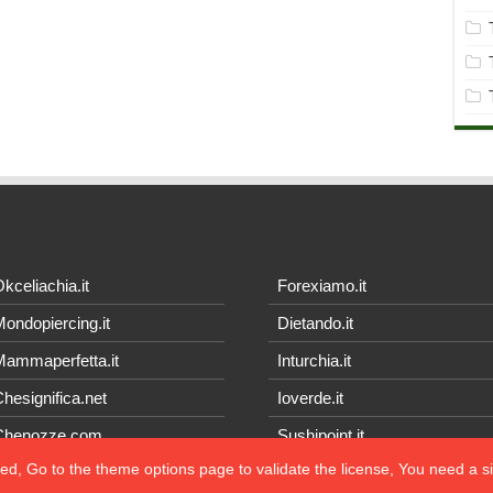
kceliachia.it
Forexiamo.it
ondopiercing.it
Dietando.it
ammaperfetta.it
Inturchia.it
hesignifica.net
Ioverde.it
Chenozze.com
Sushipoint.it
ted, Go to the theme options page to validate the license, You need a 