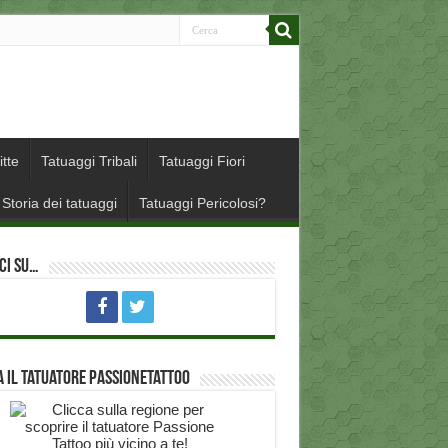
itte
Tatuaggi Tribali
Tatuaggi Fiori
Storia dei tatuaggi
Tatuaggi Pericolosi?
ci su…
 il Tatuatore PassioneTattoo