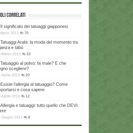
oli correlati
Il significato dei tatuaggi giapponesi
Marzo 2013
70
Tatuaggi Arabi: la moda del momento tra
ganza e tabù
0 Marzo 2013
33
Tatuaggio al polso: fa male? E che
egno scegliere?
 Aprile 2013
20
Esiste l’allergia al tatuaggio? Come
portarsi e cosa sapere
 Aprile 2014
12
Allergia e tatuaggi: tutto quello che DEVI
ere
4 Giugno 2013
8