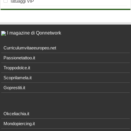
Tatuaggi VIP
I magazine di Qonnetwork
Curriculumvitaeeuropeo.net
Passionetattoo.it
Troppodolce.it
Scoprilamela.it
Goprestiti.it
Okceliachia.it
Mondopiercing.it