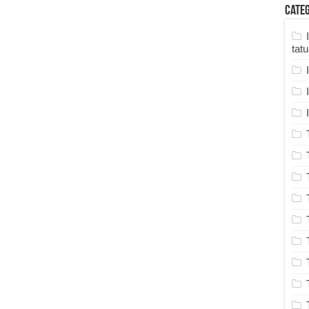
Cate
tat