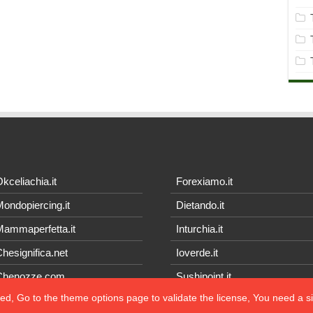
kceliachia.it
Forexiamo.it
ondopiercing.it
Dietando.it
ammaperfetta.it
Inturchia.it
hesignifica.net
Ioverde.it
Chenozze.com
Sushipoint.it
ted, Go to the theme options page to validate the license, You need a 