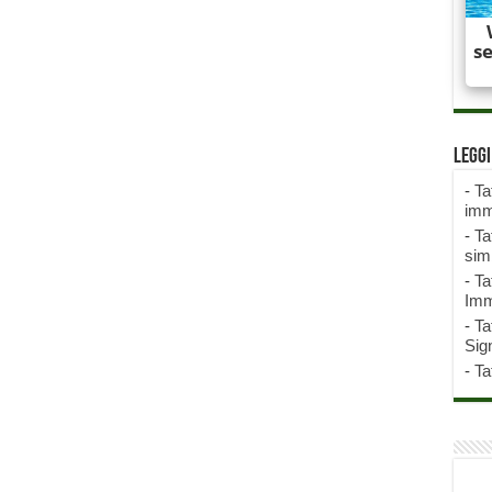
Legg
-
Ta
imm
-
Ta
sim
-
Ta
Imm
-
Ta
Sign
-
Ta