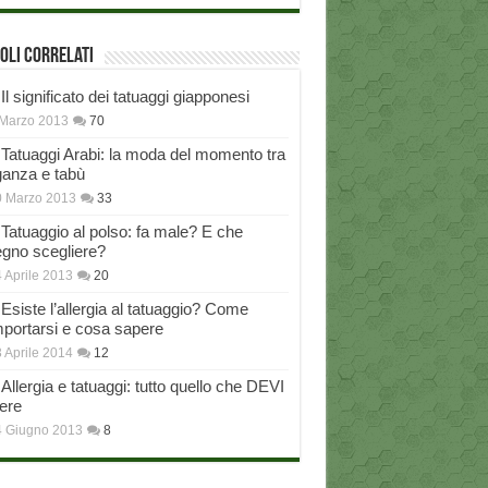
oli correlati
Il significato dei tatuaggi giapponesi
Marzo 2013
70
Tatuaggi Arabi: la moda del momento tra
ganza e tabù
0 Marzo 2013
33
Tatuaggio al polso: fa male? E che
egno scegliere?
 Aprile 2013
20
Esiste l’allergia al tatuaggio? Come
portarsi e cosa sapere
 Aprile 2014
12
Allergia e tatuaggi: tutto quello che DEVI
ere
4 Giugno 2013
8