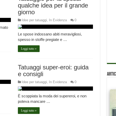
qualche idea per il grande
giorno
Idee per tatuaggi
,
In Evidenza
0
amato
Le spose indossano abiti meravigliosi,
spesso in stoffe pregiate e …
Leggi tutto »
Tatuaggi super-eroi: guida
e consigli
Artic
Idee per tatuaggi
,
In Evidenza
0
È scoppiata la moda dei supereroi, e non
poteva mancare …
Leggi tutto »