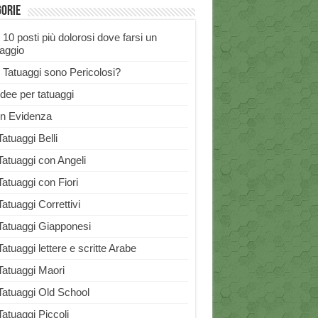
gorie
I 10 posti più dolorosi dove farsi un
uaggio
I Tatuaggi sono Pericolosi?
Idee per tatuaggi
In Evidenza
Tatuaggi Belli
Tatuaggi con Angeli
Tatuaggi con Fiori
Tatuaggi Correttivi
Tatuaggi Giapponesi
Tatuaggi lettere e scritte Arabe
Tatuaggi Maori
Tatuaggi Old School
Tatuaggi Piccoli