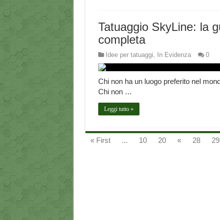
Tatuaggio SkyLine: la g
completa
Idee per tatuaggi
,
In Evidenza
0
Chi non ha un luogo preferito nel mon
Chi non …
Leggi tutto »
« First
...
10
20
«
28
29