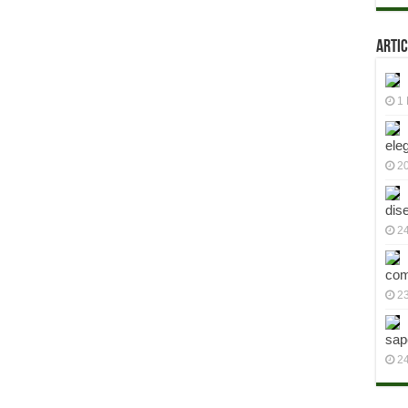
Artic
1 
ele
2
dis
24
com
23
sap
2