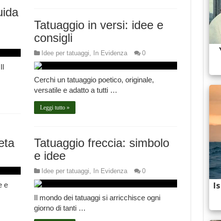
uida
Tatuaggio in versi: idee e
consigli
Idee per tatuaggi
,
In Evidenza
0
Il
Cerchi un tatuaggio poetico, originale,
versatile e adatto a tutti …
Leggi tutto »
eta
Tatuaggio freccia: simbolo
e idee
Idee per tatuaggi
,
In Evidenza
0
e e
Il mondo dei tatuaggi si arricchisce ogni
giorno di tanti …