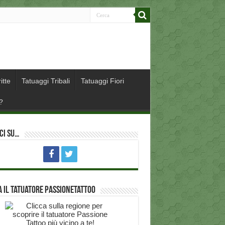
itte
Tatuaggi Tribali
Tatuaggi Fiori
?
ci su…
 il Tatuatore PassioneTattoo