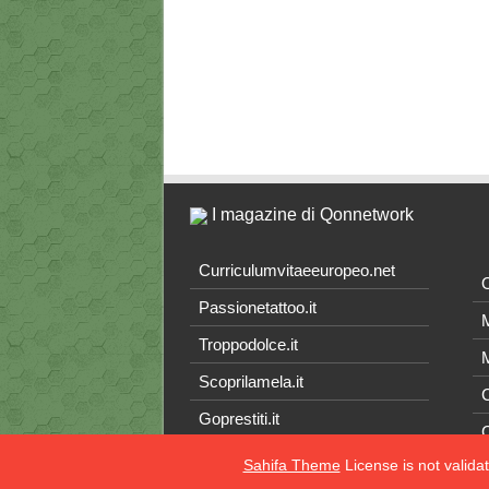
I magazine di Qonnetwork
Curriculumvitaeeuropeo.net
O
Passionetattoo.it
M
Troppodolce.it
M
Scoprilamela.it
C
Goprestiti.it
Sahifa Theme
License is not valida