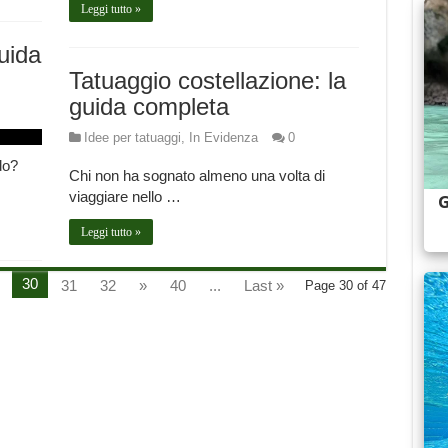
Leggi tutto »
uida
Tatuaggio costellazione: la
guida completa
Idee per tatuaggi
,
In Evidenza
0
do?
Chi non ha sognato almeno una volta di
viaggiare nello …
Leggi tutto »
30
31
32
»
40
...
Last »
Page 30 of 47