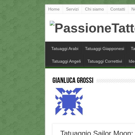
Home
Servizi
Chi siamo
Contatti
N
Tatuaggi Arabi
Tatuaggi Giapponesi
Ta
Tatuaggi Angeli
Tatuaggi Correttivi
Ide
Gianluca Grossi
Tatuaggio Sailor Moon: