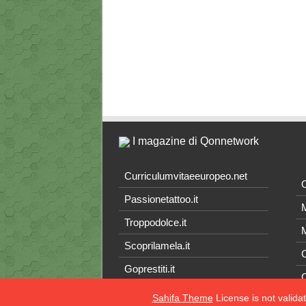
I magazine di Qonnetwork
Curriculumvitaeeuropeo.net
O
Passionetattoo.it
M
Troppodolce.it
M
Scoprilamela.it
C
Goprestiti.it
Sahifa Theme
License is not valida