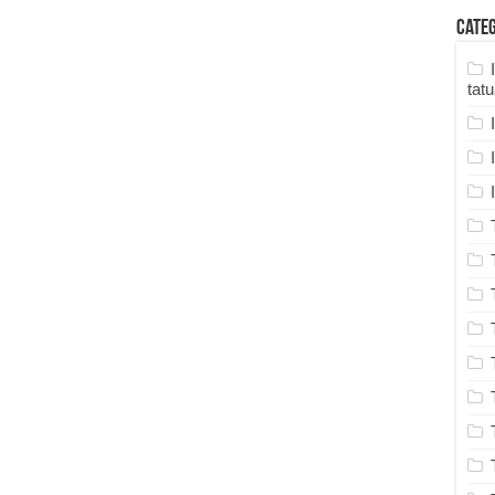
Cate
tat