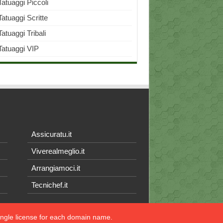
Tatuaggi Piccoli
Tatuaggi Scritte
Tatuaggi Tribali
Tatuaggi VIP
Assicuratu.it
Viverealmeglio.it
Arrangiamoci.it
Tecnichef.it
single license for each domain name.