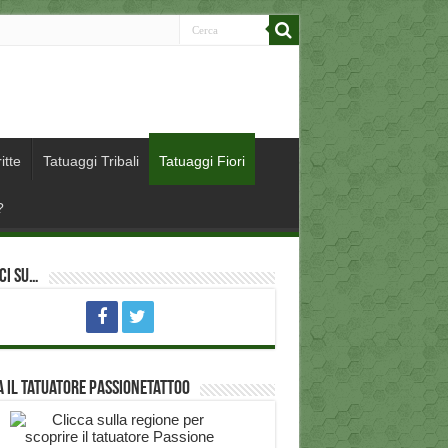
itte
Tatuaggi Tribali
Tatuaggi Fiori
?
ci su…
 il Tatuatore PassioneTattoo