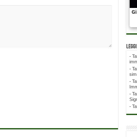
Legg
-
Ta
imm
-
Ta
sim
-
Ta
Imm
-
Ta
Sign
-
Ta