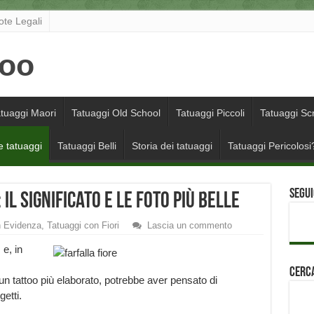
ote Legali
tuaggi Maori
Tatuaggi Old School
Tatuaggi Piccoli
Tatuaggi Scr
e tatuaggi
Tatuaggi Belli
Storia dei tatuaggi
Tatuaggi Pericolosi
Segui
 il significato e le foto più belle
n Evidenza
,
Tatuaggi con Fiori
Lascia un commento
 e, in
Cerca
 un tattoo più elaborato, potrebbe aver pensato di
getti.