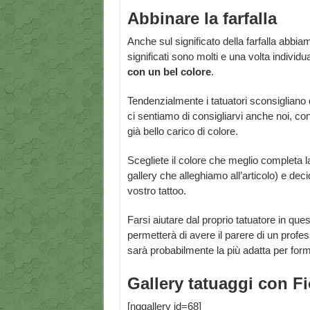
Abbinare la farfalla
Anche sul significato della farfalla abbia
significati sono molti e una volta individ
con un bel colore
.
Tendenzialmente i tatuatori sconsigliano 
ci sentiamo di consigliarvi anche noi, cont
già bello carico di colore.
Scegliete il colore che meglio completa 
gallery che alleghiamo all’articolo) e dec
vostro tattoo.
Farsi aiutare dal proprio tatuatore in qu
permetterà di avere il parere di un profes
sarà probabilmente la più adatta per fo
Gallery tatuaggi con Fio
[nggallery id=68]