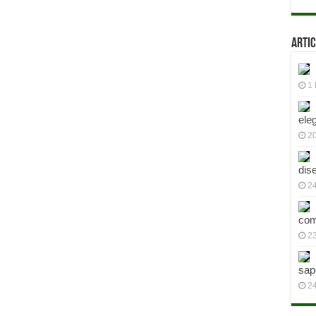
Artic
1 
ele
2
dis
24
com
23
sap
2