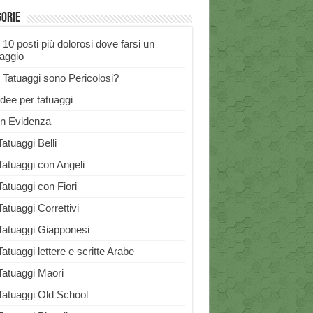
gorie
I 10 posti più dolorosi dove farsi un
uaggio
I Tatuaggi sono Pericolosi?
Idee per tatuaggi
In Evidenza
Tatuaggi Belli
Tatuaggi con Angeli
Tatuaggi con Fiori
Tatuaggi Correttivi
Tatuaggi Giapponesi
Tatuaggi lettere e scritte Arabe
Tatuaggi Maori
Tatuaggi Old School