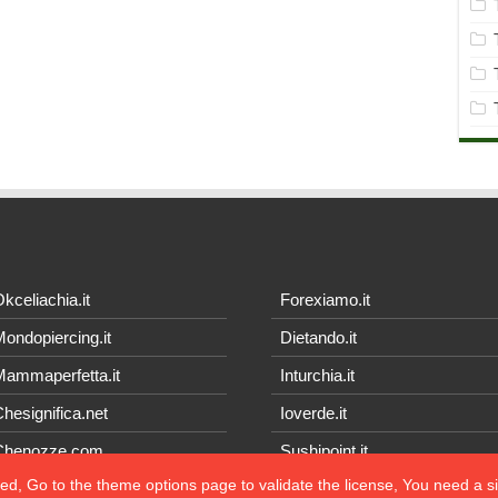
kceliachia.it
Forexiamo.it
ondopiercing.it
Dietando.it
ammaperfetta.it
Inturchia.it
hesignifica.net
Ioverde.it
Chenozze.com
Sushipoint.it
ted, Go to the theme options page to validate the license, You need a 