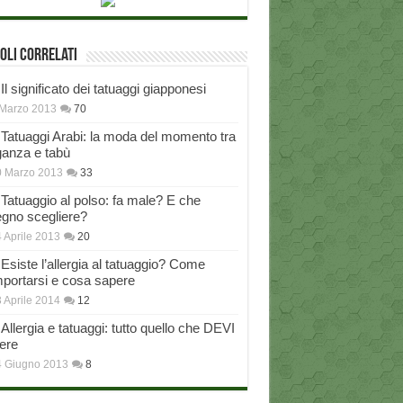
oli correlati
Il significato dei tatuaggi giapponesi
Marzo 2013
70
Tatuaggi Arabi: la moda del momento tra
ganza e tabù
0 Marzo 2013
33
Tatuaggio al polso: fa male? E che
egno scegliere?
 Aprile 2013
20
Esiste l’allergia al tatuaggio? Come
portarsi e cosa sapere
 Aprile 2014
12
Allergia e tatuaggi: tutto quello che DEVI
ere
4 Giugno 2013
8