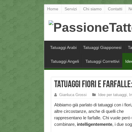
Home
Servizi
Chi siamo
Contatti
N
Tatuaggi Arabi
Tatuaggi Giapponesi
Ta
Tatuaggi Angeli
Tatuaggi Correttivi
Ide
Tatuaggi Fiori e Farfalle:
Gianluca Grossi
Idee per tatuaggi
,
I
Abbiamo già parlato di tatuaggi con i fiori,
altre circostanze, anche di quelli che
rappresentano le farfalle. Chi vuole però
combinare,
intelligentemente
, i due sog