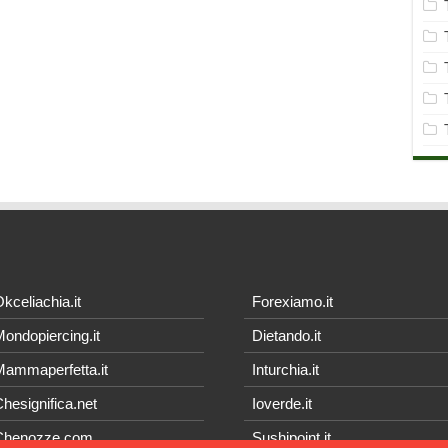
kceliachia.it
Forexiamo.it
ondopiercing.it
Dietando.it
ammaperfetta.it
Inturchia.it
hesignifica.net
Ioverde.it
Chenozze.com
Sushipoint.it