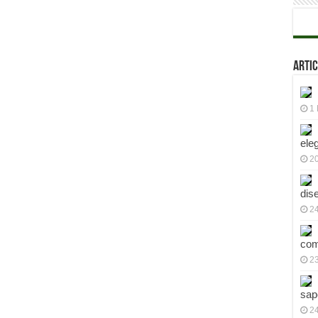
Artic
1 
ele
2
dis
24
com
23
sap
2