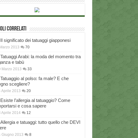
oli correlati
Il significato dei tatuaggi giapponesi
Marzo 2013
70
Tatuaggi Arabi: la moda del momento tra
ganza e tabù
0 Marzo 2013
33
Tatuaggio al polso: fa male? E che
egno scegliere?
 Aprile 2013
20
Esiste l’allergia al tatuaggio? Come
portarsi e cosa sapere
 Aprile 2014
12
Allergia e tatuaggi: tutto quello che DEVI
ere
4 Giugno 2013
8