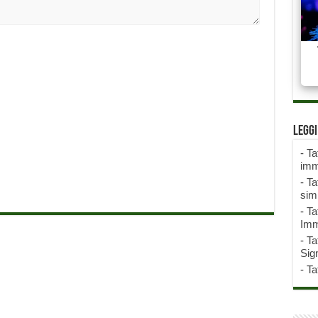
Legg
-
Ta
imm
-
Ta
sim
-
Ta
Imm
-
Ta
Sign
-
Ta