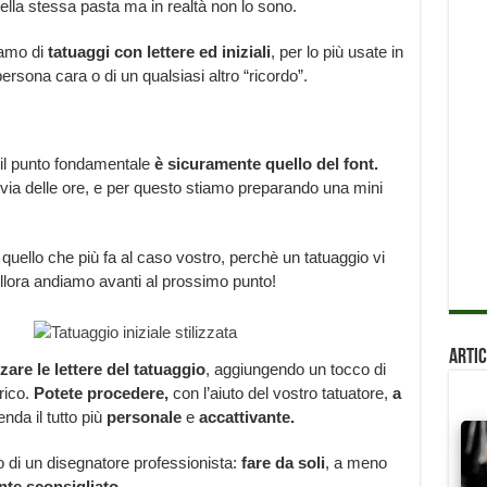
ella stessa pasta ma in realtà non lo sono.
iamo di
tatuaggi con lettere ed iniziali
, per lo più usate in
ersona cara o di un qualsiasi altro “ricordo”.
e il punto fondamentale
è sicuramente quello del font.
 via delle ore, e per questo stiamo preparando una mini
uello che più fa al caso vostro, perchè un tatuaggio vi
llora andiamo avanti al prossimo punto!
Artic
zzare le lettere del tatuaggio
, aggiungendo un tocco di
rico.
Potete procedere,
con l’aiuto del vostro tatuatore,
a
nda il tutto più
personale
e
accattivante.
to di un disegnatore professionista:
fare da soli
, a meno
nte sconsigliato.