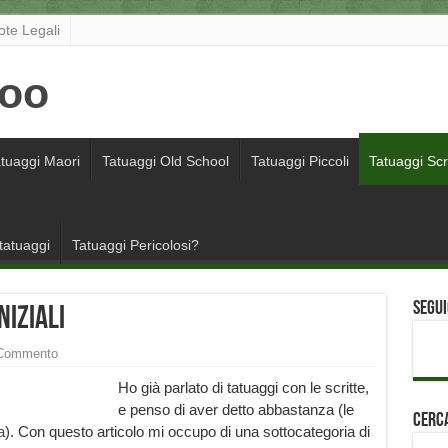
ote Legali
tuaggi Maori
Tatuaggi Old School
Tatuaggi Piccoli
Tatuaggi Scr
 tatuaggi
Tatuaggi Pericolosi?
Segui
niziali
Commento
Ho già parlato di tatuaggi con le scritte,
e penso di aver detto abbastanza (le
Cerca
a
). Con questo articolo mi occupo di una sottocategoria di