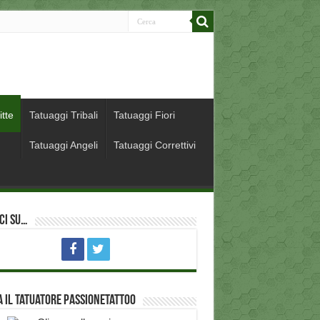
itte
Tatuaggi Tribali
Tatuaggi Fiori
Tatuaggi Angeli
Tatuaggi Correttivi
ci su…
 il Tatuatore PassioneTattoo