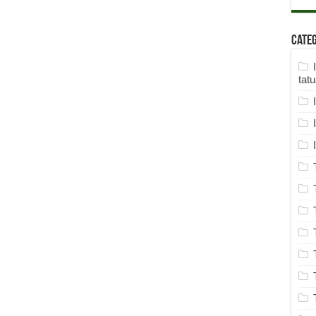
Cate
tat