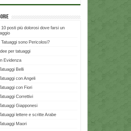
gorie
I 10 posti più dolorosi dove farsi un
uaggio
I Tatuaggi sono Pericolosi?
Idee per tatuaggi
In Evidenza
Tatuaggi Belli
Tatuaggi con Angeli
Tatuaggi con Fiori
Tatuaggi Correttivi
Tatuaggi Giapponesi
Tatuaggi lettere e scritte Arabe
Tatuaggi Maori