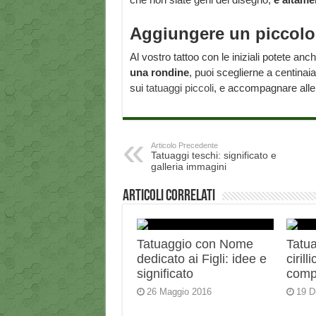
Aggiungere un piccolo
Al vostro tattoo con le iniziali potete a
una rondine
, puoi sceglierne a centinai
sui
tatuaggi piccoli
, e accompagnare alle t
Articolo Precedente
Tatuaggi teschi: significato e
galleria immagini
Articoli correlati
Tatuaggio con Nome
Tatua
dedicato ai Figli: idee e
ciril
significato
comp
26 Maggio 2016
19 D