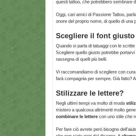
questi tattoo, che potrebbero sembrare d
Oggi, cari amici di Passione Tattoo, parl
onore del proprio nome, di quello di una p
Scegliere il font giusto
Quando si parla di tatuaggi con le scritt
Scegliere quello giusto potrebbe portarvi
rassegna di quelli più belli.
Vi raccomandiamo di scegliere con cura q
farà compagnia per sempre. Già fatto? A
Stilizzare le lettere?
Negli ultimi tempi va molto di moda
stili
mistero a qualcosa altrimenti molto gene
combinare le lettere
con uno stile che re
Per fare ciò avrete però bisogno dell’aiu
che non siate geni del disegno,
è altame