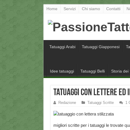
Home
Servizi
Chi siamo
Contatti
N
Tatuaggi Arabi
Tatuaggi Giapponesi
Ta
Idee tatuaggi
Tatuaggi Belli
Storia dei
Tatuaggi con lettere ed i
Redazione
Tatuaggi Scritte
1 
migliori scritte per i tatuaggi le trovate
qu