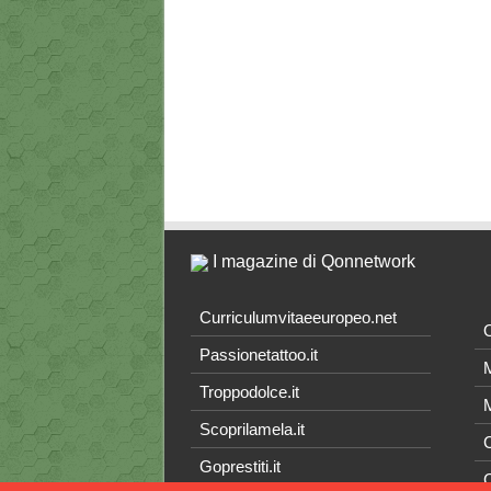
I magazine di Qonnetwork
Curriculumvitaeeuropeo.net
O
Passionetattoo.it
M
Troppodolce.it
M
Scoprilamela.it
C
Goprestiti.it