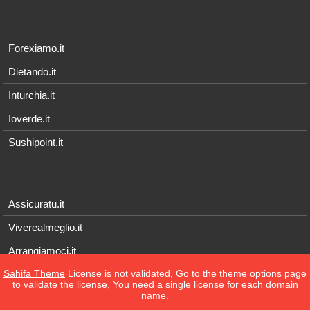
Forexiamo.it
Dietando.it
Inturchia.it
Ioverde.it
Sushipoint.it
Assicuratu.it
Viverealmeglio.it
Arrangiamoci.it
Sahifa Theme
License is not validated, Go to the theme options page
Tecnichef.it
to validate the license, You need a single license for each domain
name.