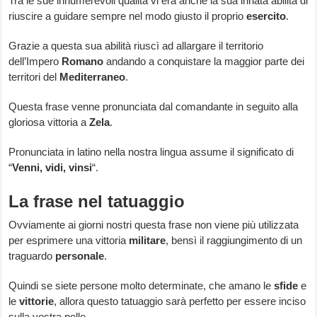
Tra le sue innumerevoli qualità vi era anche la sua innata abilità di
riuscire a guidare sempre nel modo giusto il proprio
esercito
.
Grazie a questa sua abilità riuscì ad allargare il territorio
dell’Impero
Romano
andando a conquistare la maggior parte dei
territori del
Mediterraneo
.
Questa frase venne pronunciata dal comandante in seguito alla
gloriosa vittoria a
Zela
.
Pronunciata in latino nella nostra lingua assume il significato di
“
Venni, vidi, vinsi
“.
La frase nel tatuaggio
Ovviamente ai giorni nostri questa frase non viene più utilizzata
per esprimere una vittoria
militare
, bensì il raggiungimento di un
traguardo
personale
.
Quindi se siete persone molto determinate, che amano le
sfide
e
le
vittorie
, allora questo tatuaggio sarà perfetto per essere inciso
sulla vostra pelle.