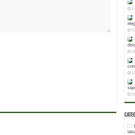
1 
ele
2
dis
24
com
23
sap
2
Cate
tat