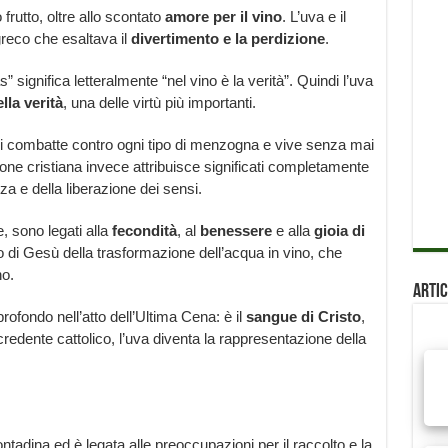
 frutto, oltre allo scontato
amore per il vino
. L’uva e il
 greco che esaltava il
divertimento e la perdizione
.
as” significa letteralmente “nel vino è la verità”. Quindi l’uva
lla verità
, una delle virtù più importanti.
hi combatte contro ogni tipo di menzogna e vive senza mai
ione cristiana invece attribuisce significati completamente
zza e della liberazione dei sensi.
e, sono legati alla
fecondità
, al
benessere
e alla
gioia di
 di Gesù della trasformazione dell’acqua in vino, che
no.
Artic
rofondo nell’atto dell’Ultima Cena: è il
sangue di Cristo
,
edente cattolico, l’uva diventa la rappresentazione della
ontadina ed è legata alle preoccupazioni per il raccolto e la