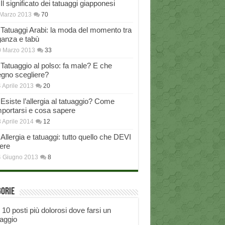
Il significato dei tatuaggi giapponesi
Marzo 2013
70
Tatuaggi Arabi: la moda del momento tra
ganza e tabù
0 Marzo 2013
33
Tatuaggio al polso: fa male? E che
egno scegliere?
 Aprile 2013
20
Esiste l’allergia al tatuaggio? Come
portarsi e cosa sapere
 Aprile 2014
12
Allergia e tatuaggi: tutto quello che DEVI
ere
4 Giugno 2013
8
gorie
I 10 posti più dolorosi dove farsi un
uaggio