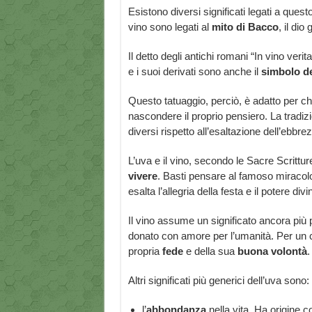
Esistono diversi significati legati a questo
vino sono legati al
mito di Bacco
, il dio
Il detto degli antichi romani “In vino verit
e i suoi derivati sono anche il
simbolo de
Questo tatuaggio, perciò, è adatto per c
nascondere il proprio pensiero. La tradiz
diversi rispetto all’esaltazione dell’ebbre
L’uva e il vino, secondo le Sacre Scrittur
vivere
. Basti pensare al famoso miracolo
esalta l’allegria della festa e il potere divi
Il vino assume un significato ancora più p
donato con amore per l’umanità. Per un cr
propria
fede
e della sua
buona volontà
.
Altri significati più generici dell’uva sono:
l’
abbondanza
nella vita. Ha origine c