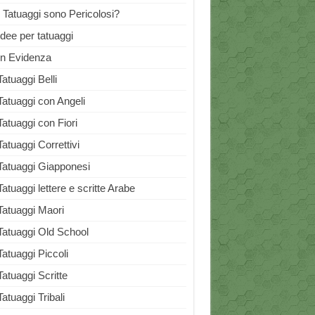
I Tatuaggi sono Pericolosi?
Idee per tatuaggi
In Evidenza
Tatuaggi Belli
Tatuaggi con Angeli
Tatuaggi con Fiori
Tatuaggi Correttivi
Tatuaggi Giapponesi
Tatuaggi lettere e scritte Arabe
Tatuaggi Maori
Tatuaggi Old School
Tatuaggi Piccoli
Tatuaggi Scritte
Tatuaggi Tribali