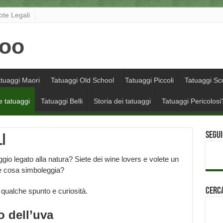
ote Legali
tuaggi Maori
Tatuaggi Old School
Tatuaggi Piccoli
Tatuaggi Scr
e tatuaggi
Tatuaggi Belli
Storia dei tatuaggi
Tatuaggi Pericolosi
Segui
li
gio legato alla natura? Siete dei wine lovers e volete un
e cosa simboleggia?
Cerca
 qualche spunto e curiosità.
o dell’uva