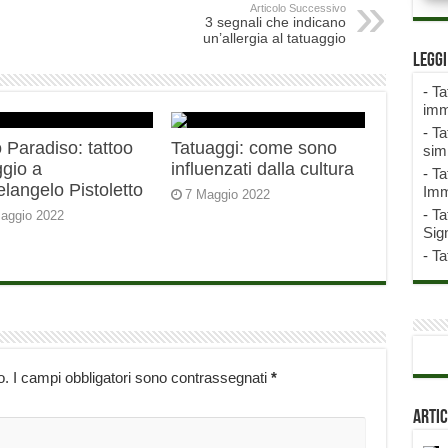
Articolo Successivo
3 segnali che indicano
un’allergia al tatuaggio
Legg
-
Ta
imm
-
Ta
 Paradiso: tattoo
Tatuaggi: come sono
sim
gio a
influenzati dalla cultura
-
Ta
langelo Pistoletto
Imm
7 Maggio 2022
-
Ta
aggio 2022
Sign
-
Ta
o.
I campi obbligatori sono contrassegnati
*
Artic