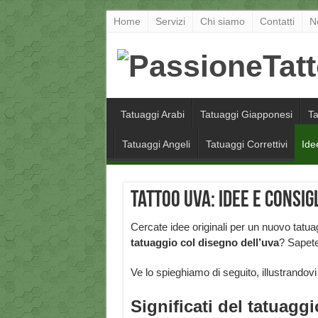
Home
Servizi
Chi siamo
Contatti
N
Tatuaggi Arabi
Tatuaggi Giapponesi
Ta
Tatuaggi Angeli
Tatuaggi Correttivi
Ide
Tattoo uva: idee e consig
Cercate idee originali per un nuovo tatuag
tatuaggio col disegno dell’uva
? Sapet
Ve lo spieghiamo di seguito, illustrandovi
Significati del tatuaggi