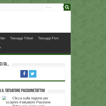
itte
Tatuaggi Tribali
Tatuaggi Fiori
?
ci su…
 il Tatuatore PassioneTattoo