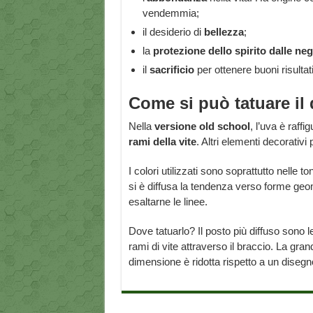
vendemmia;
il desiderio di
bellezza
;
la
protezione dello spirito dalle neg
il
sacrificio
per ottenere buoni risultati
Come si può tatuare il
Nella
versione old school
, l’uva è raffi
rami della vite
. Altri elementi decorativi
I colori utilizzati sono soprattutto nelle to
si è diffusa la tendenza verso forme geom
esaltarne le linee.
Dove tatuarlo? Il posto più diffuso sono 
rami di vite attraverso il braccio. La gra
dimensione è ridotta rispetto a un disegn