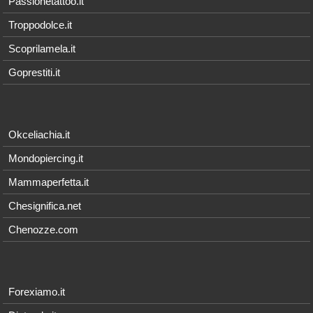
Passionetattoo.it
Troppodolce.it
Scoprilamela.it
Goprestiti.it
Okceliachia.it
Mondopiercing.it
Mammaperfetta.it
Chesignifica.net
Chenozze.com
Forexiamo.it