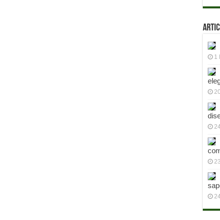
Artic
1 
ele
2
dis
24
com
23
sap
2