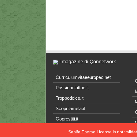
I magazine di Qonnetwork
Curriculumvitaeeuropeo.net
O
Passionetattoo.it
M
Troppodolce.it
M
Scoprilamela.it
C
Goprestiti.it
Sahifa Theme
License is not valida