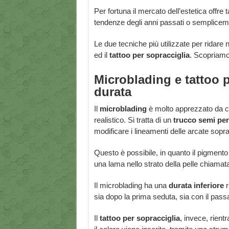
Per fortuna il mercato dell’estetica offre
tendenze degli anni passati o sempliceme
Le due tecniche più utilizzate per ridare 
ed il
tattoo per sopracciglia
. Scopriamo 
Microblading e tattoo p
durata
Il
microblading
è molto apprezzato da co
realistico. Si tratta di un
trucco
semi pe
modificare i lineamenti delle arcate sopracc
Questo è possibile, in quanto il pigmento
una lama nello strato della pelle chiamat
Il microblading ha una
durata inferiore
r
sia dopo la prima seduta, sia con il passa
Il
tattoo per sopracciglia
, invece, rient