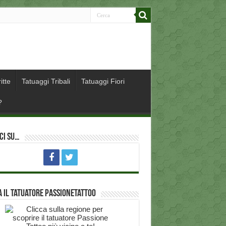
itte
Tatuaggi Tribali
Tatuaggi Fiori
?
ci su…
 il Tatuatore PassioneTattoo