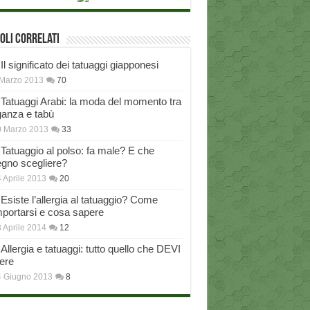
oli correlati
Il significato dei tatuaggi giapponesi
Marzo 2013
70
Tatuaggi Arabi: la moda del momento tra
ganza e tabù
0 Marzo 2013
33
Tatuaggio al polso: fa male? E che
egno scegliere?
 Aprile 2013
20
Esiste l’allergia al tatuaggio? Come
portarsi e cosa sapere
 Aprile 2014
12
Allergia e tatuaggi: tutto quello che DEVI
ere
4 Giugno 2013
8