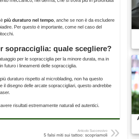
umento meccanico, nel derma, che si trova più in profondità
 è
più duraturo nel tempo
, anche se non è da escludere
iadire. Per questo è importante, come nel caso del
tocchi.
r sopracciglia: quale scegliere?
atuaggio per le sopracciglia per la minore durata, ma in
n futuro i lineamenti delle sopracciglia.
 più duraturo rispetto al microblading, non ha questo
 il disegno delle arcate sopraccigliari, questo andrebbe
laser.
vere risultati estremamente naturali ed autentici.
Articolo Successivo
5 falsi miti sui tattoo: scopriamoli