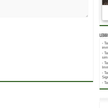
Legg
-
Ta
imm
-
Ta
sim
-
Ta
Imm
-
Ta
Sign
-
Ta