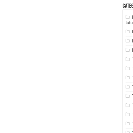
Cate
tat