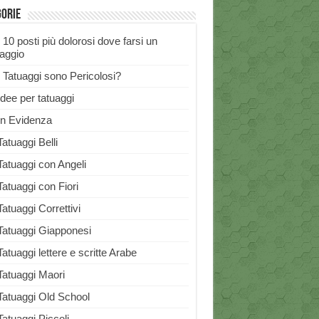
gorie
I 10 posti più dolorosi dove farsi un
uaggio
I Tatuaggi sono Pericolosi?
Idee per tatuaggi
In Evidenza
Tatuaggi Belli
Tatuaggi con Angeli
Tatuaggi con Fiori
Tatuaggi Correttivi
Tatuaggi Giapponesi
Tatuaggi lettere e scritte Arabe
Tatuaggi Maori
Tatuaggi Old School
Tatuaggi Piccoli