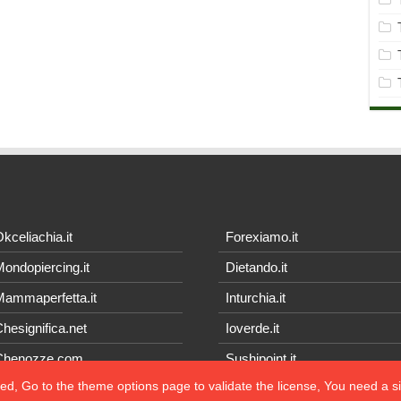
kceliachia.it
Forexiamo.it
ondopiercing.it
Dietando.it
ammaperfetta.it
Inturchia.it
hesignifica.net
Ioverde.it
Chenozze.com
Sushipoint.it
ted, Go to the theme options page to validate the license, You need a 