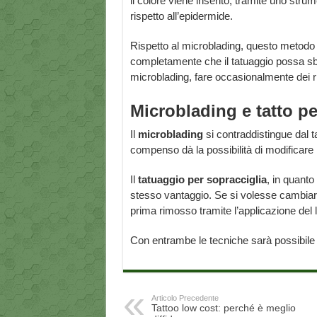
il colore viene inserito, tramite uno str
rispetto all’epidermide.
Rispetto al microblading, questo metodo
completamente che il tatuaggio possa sb
microblading, fare occasionalmente dei ri
Microblading e tatto pe
Il
microblading
si contraddistingue dal t
compenso dà la possibilità di modificare i
Il
tatuaggio per sopracciglia
, in quanto
stesso vantaggio. Se si volesse cambiare
prima rimosso tramite l’applicazione del 
Con entrambe le tecniche sarà possibile a
Articolo Precedente
Tattoo low cost: perché è meglio