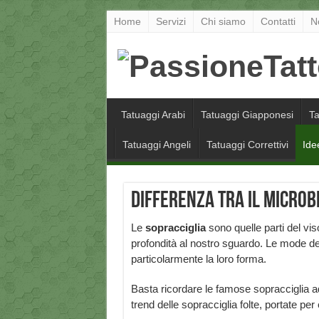
Home
Servizi
Chi siamo
Contatti
N
Tatuaggi Arabi
Tatuaggi Giapponesi
Ta
Tatuaggi Angeli
Tatuaggi Correttivi
Ide
Differenza tra il microb
Le
sopracciglia
sono quelle parti del vi
profondità al nostro sguardo. Le mode deg
particolarmente la loro forma.
Basta ricordare le famose sopracciglia ad 
trend delle sopracciglia folte, portate p