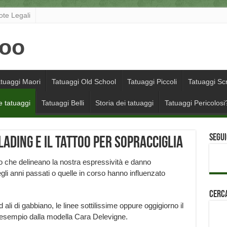
ote Legali
tuaggi Maori
Tatuaggi Old School
Tatuaggi Piccoli
Tatuaggi Scr
e tatuaggi
Tatuaggi Belli
Storia dei tatuaggi
Tatuaggi Pericolosi
Segui
lading e il tattoo per sopracciglia
so che delineano la nostra espressività e danno
li anni passati o quelle in corso hanno influenzato
Cerca
ali di gabbiano, le linee sottilissime oppure oggigiorno il
er esempio dalla modella Cara Delevigne.