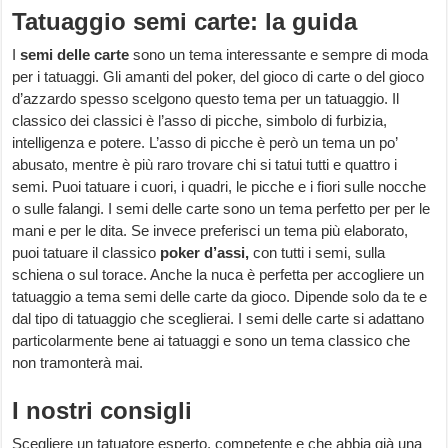
Tatuaggio semi carte: la guida
I
semi delle carte
sono un tema interessante e sempre di moda
per i tatuaggi. Gli amanti del poker, del gioco di carte o del gioco
d’azzardo spesso scelgono questo tema per un tatuaggio. Il
classico dei classici è l’asso di picche, simbolo di furbizia,
intelligenza e potere. L’asso di picche è però un tema un po’
abusato, mentre è più raro trovare chi si tatui tutti e quattro i
semi. Puoi tatuare i cuori, i quadri, le picche e i fiori sulle nocche
o sulle falangi. I semi delle carte sono un tema perfetto per per le
mani e per le dita. Se invece preferisci un tema più elaborato,
puoi tatuare il classico
poker d’assi,
con tutti i semi, sulla
schiena o sul torace. Anche la nuca è perfetta per accogliere un
tatuaggio a tema semi delle carte da gioco. Dipende solo da te e
dal tipo di tatuaggio che sceglierai. I semi delle carte si adattano
particolarmente bene ai tatuaggi e sono un tema classico che
non tramonterà mai.
I nostri consigli
Scegliere un tatuatore esperto, competente e che abbia già una