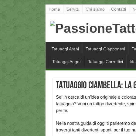
Home
Servizi
Chi siamo
Contatti
N
Tatuaggi Arabi
Tatuaggi Giapponesi
Ta
Tatuaggi Angeli
Tatuaggi Correttivi
Ide
Tatuaggio Ciambella: la 
Sei in cerca di un’idea originale e colorat
tatuaggio? Vuoi un tattoo divertente, spi
per te.
Nella nostra guida di oggi ti parleremo d
troverai tanti divertenti spunti per il tuo 