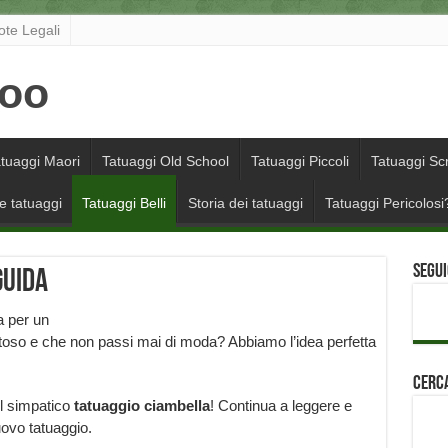
ote Legali
tuaggi Maori
Tatuaggi Old School
Tatuaggi Piccoli
Tatuaggi Scr
e tatuaggi
Tatuaggi Belli
Storia dei tatuaggi
Tatuaggi Pericolosi
Segui
guida
a per un
ritoso e che non passi mai di moda? Abbiamo l’idea perfetta
Cerca
el simpatico
tatuaggio ciambella
! Continua a leggere e
nuovo tatuaggio.