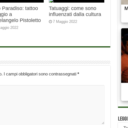
 Paradiso: tattoo
Tatuaggi: come sono
gio a
influenzati dalla cultura
langelo Pistoletto
7 Maggio 2022
aggio 2022
o.
I campi obbligatori sono contrassegnati
*
Legg
-
Ta