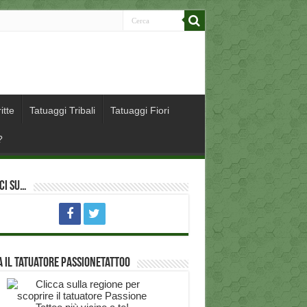
itte
Tatuaggi Tribali
Tatuaggi Fiori
?
ci su…
 il Tatuatore PassioneTattoo