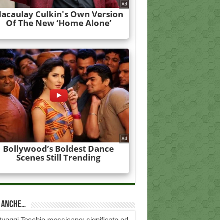
i anche…
tuaggi Teschio messicano: significato ed