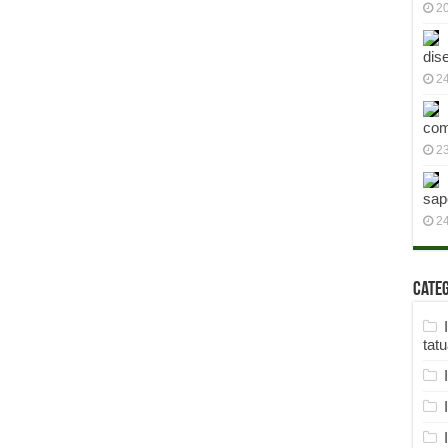
2
dis
24
com
23
sap
2
Cate
tat