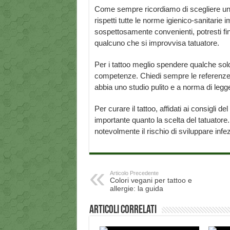
Come sempre ricordiamo di scegliere un 
rispetti tutte le norme igienico-sanitarie i
sospettosamente convenienti, potresti fini
qualcuno che si improvvisa tatuatore.
Per i tattoo meglio spendere qualche sold
competenze. Chiedi sempre le referenze, c
abbia uno studio pulito e a norma di legg
Per curare il tattoo, affidati ai consigli d
importante quanto la scelta del tatuatore
notevolmente il rischio di sviluppare infe
Articolo Precedente
Colori vegani per tattoo e
allergie: la guida
Articoli correlati