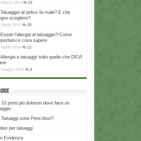
0 Marzo 2013
33
Tatuaggio al polso: fa male? E che
egno scegliere?
 Aprile 2013
20
Esiste l’allergia al tatuaggio? Come
portarsi e cosa sapere
 Aprile 2014
12
Allergia e tatuaggi: tutto quello che DEVI
ere
4 Giugno 2013
8
gorie
I 10 posti più dolorosi dove farsi un
uaggio
I Tatuaggi sono Pericolosi?
Idee per tatuaggi
In Evidenza