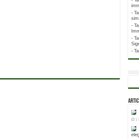
imm
-
Ta
sim
-
Ta
Imm
-
Ta
Sign
-
Ta
Artic
1 
ele