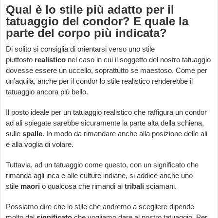
Qual è lo stile più adatto per il
tatuaggio del condor? E quale la
parte del corpo più indicata?
Di solito si consiglia di orientarsi verso uno stile
piuttosto
realistico
nel caso in cui il soggetto del nostro tatuaggio
dovesse essere un uccello, soprattutto se maestoso. Come per
un’aquila, anche per il condor lo stile realistico renderebbe il
tatuaggio ancora più bello.
Il posto ideale per un tatuaggio realistico che raffigura un condor
ad ali spiegate sarebbe sicuramente la parte alta della schiena,
sulle
spalle
. In modo da rimandare anche alla posizione delle ali
e alla voglia di volare.
Tuttavia, ad un tatuaggio come questo, con un significato che
rimanda agli inca e alle culture indiane, si addice anche uno
stile
maori
o qualcosa che rimandi ai
tribali
sciamani.
Possiamo dire che lo stile che andremo a scegliere dipende
molto dal
significato
che vogliamo dare al nostro tatuaggio. Per