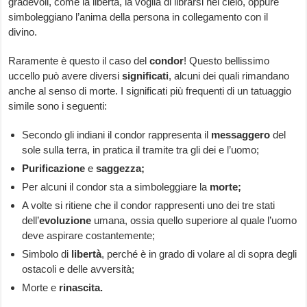
gradevoli, come la libertà, la voglia di librarsi nel cielo, oppure
simboleggiano l’anima della persona in collegamento con il
divino.
Raramente è questo il caso del
condor
! Questo bellissimo
uccello può avere diversi
significati
, alcuni dei quali rimandano
anche al senso di morte. I significati più frequenti di un tatuaggio
simile sono i seguenti:
Secondo gli indiani il condor rappresenta il
messaggero
del
sole sulla terra, in pratica il tramite tra gli dei e l’uomo;
Purificazione
e
saggezza;
Per alcuni il condor sta a simboleggiare la
morte;
A volte si ritiene che il condor rappresenti uno dei tre stati
dell’
evoluzione
umana, ossia quello superiore al quale l’uomo
deve aspirare costantemente;
Simbolo di
libertà
, perché è in grado di volare al di sopra degli
ostacoli e delle avversità;
Morte e
rinascita.