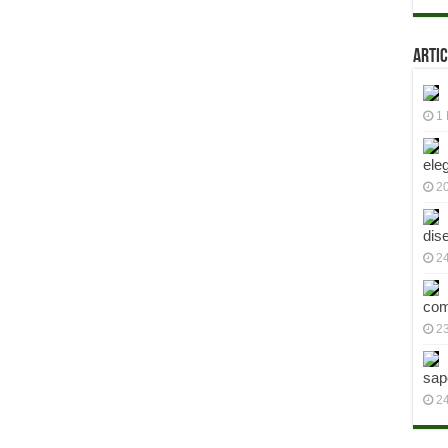
Artic
1 
ele
2
dis
24
com
23
sap
2