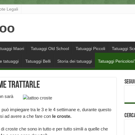
ote Legali
tuaggi Maori
Tatuaggi Old School
Tatuaggi Piccoli
Tatuaggi Scr
e tatuaggi
Tatuaggi Belli
Storia dei tatuaggi
Tatuaggi Pericolosi
Segui
ome trattarle
on sarà
può impiegare tra le 3 e le 4 settimane e, durante questo
Cerca
si ad avere a che fare con
le croste.
i di croste che sono in tutto e per tutto simili a quelle che