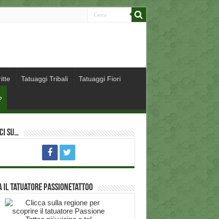
itte
Tatuaggi Tribali
Tatuaggi Fiori
?
ci su…
 il Tatuatore PassioneTattoo