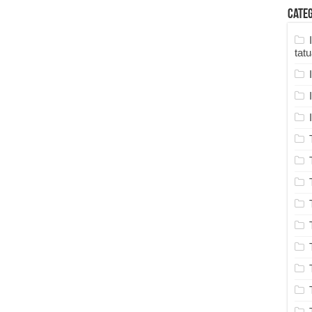
Cate
tat