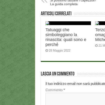
Si possono tatuare i capezzoli?
La guida completa
Articoli correlati
Tatuaggi che
Terzo
simboleggiano la
omag
rinascita: quali sono e
Miche
perché
21 M
28 Maggio 2022
Lascia un commento
Il tuo indirizzo email non sarà pubblicat
Commento
*