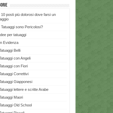
gorie
I 10 posti più dolorosi dove farsi un
uaggio
I Tatuaggi sono Pericolosi?
Idee per tatuaggi
In Evidenza
Tatuaggi Belli
Tatuaggi con Angeli
Tatuaggi con Fiori
Tatuaggi Correttivi
Tatuaggi Giapponesi
Tatuaggi lettere e scritte Arabe
Tatuaggi Maori
Tatuaggi Old School
Tatuaggi Piccoli