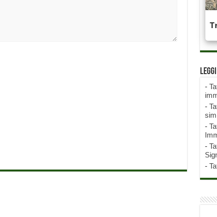
Legg
-
Ta
imm
-
Ta
sim
-
Ta
Imm
-
Ta
Sign
-
Ta