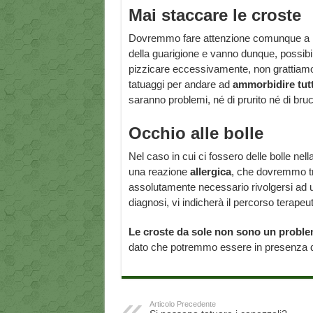
Mai staccare le croste
Dovremmo fare attenzione comunque a non
della guarigione e vanno dunque, possibi
pizzicare eccessivamente, non grattiamol
tatuaggi per andare ad
ammorbidire tutt
saranno problemi, né di prurito né di bruc
Occhio alle bolle
Nel caso in cui ci fossero delle bolle nel
una reazione
allergica
, che dovremmo tr
assolutamente necessario rivolgersi ad u
diagnosi, vi indicherà il percorso terapeu
Le croste da sole non sono un probl
dato che potremmo essere in presenza di
Articolo Precedente