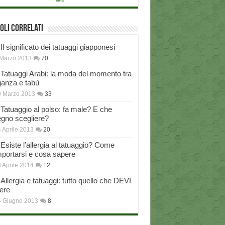
oli correlati
Il significato dei tatuaggi giapponesi
Marzo 2013
70
Tatuaggi Arabi: la moda del momento tra
ganza e tabù
0 Marzo 2013
33
Tatuaggio al polso: fa male? E che
egno scegliere?
 Aprile 2013
20
Esiste l’allergia al tatuaggio? Come
portarsi e cosa sapere
 Aprile 2014
12
Allergia e tatuaggi: tutto quello che DEVI
ere
4 Giugno 2013
8