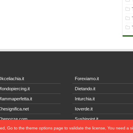
kceliachia.it
Forexiamo.it
ondopiercing.it
Dietando.it
ammaperfetta.it
Inturchia.it
hesignifica.net
Ioverde.it
Chenozze.com
Sushipoint.it
ted, Go to the theme options page to validate the license, You need a 