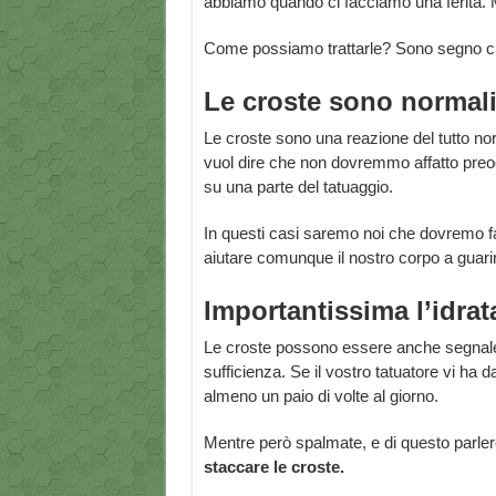
abbiamo quando ci facciamo una ferita.
Come possiamo trattarle? Sono segno ch
Le croste sono normal
Le croste sono una reazione del tutto n
vuol dire che non dovremmo affatto preo
su una parte del tatuaggio.
In questi casi saremo noi che dovremo fa
aiutare comunque il nostro corpo a guarir
Importantissima l’idrat
Le croste possono essere anche segnale c
sufficienza. Se il vostro tatuatore vi ha 
almeno un paio di volte al giorno.
Mentre però spalmate, e di questo parle
staccare le croste.