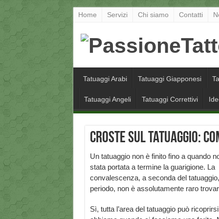
Home
Servizi
Chi siamo
Contatti
N
Tatuaggi Arabi
Tatuaggi Giapponesi
Ta
Tatuaggi Angeli
Tatuaggi Correttivi
Ide
Croste sul tatuaggio: c
Un tatuaggio non è finito fino a quando n
stata portata a termine la guarigione. La
convalescenza, a seconda del tatuaggio, 
periodo, non è assolutamente raro trovar
Sì, tutta l’area del tatuaggio può ricoprirs