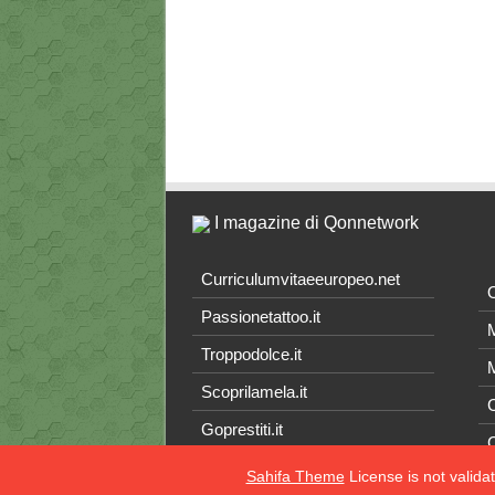
I magazine di Qonnetwork
Curriculumvitaeeuropeo.net
O
Passionetattoo.it
M
Troppodolce.it
M
Scoprilamela.it
C
Goprestiti.it
Sahifa Theme
License is not valida