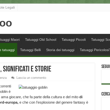
ote Legali
tuaggi Maori
Tatuaggi Old School
Tatuaggi Piccoli
Tatuaggi Scr
e tatuaggi
Tatuaggi Belli
Storia dei tatuaggi
Tatuaggi Pericolosi
Segui
 significati e storie
denza
Lascia un commento
correnti
goblin è
Cerca
ama giocare, che fa parte della cultura e del mito
di
ord-europa,
e che con l’esplosione del genere fantasy è