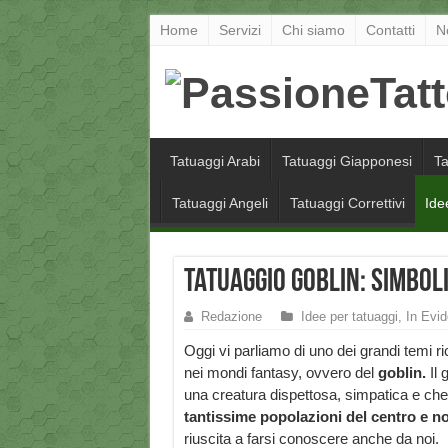
Home
Servizi
Chi siamo
Contatti
N
Tatuaggi Arabi
Tatuaggi Giapponesi
Ta
Tatuaggi Angeli
Tatuaggi Correttivi
Ide
Tatuaggio Goblin: simboli,
Redazione
Idee per tatuaggi
,
In Evi
Oggi vi parliamo di uno dei grandi temi ri
nei mondi fantasy, ovvero del
goblin.
Il 
una creatura dispettosa, simpatica e che 
tantissime popolazioni del centro e n
riuscita a farsi conoscere anche da noi.