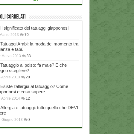
oli correlati
Il significato dei tatuaggi giapponesi
Marzo 2013
70
Tatuaggi Arabi: la moda del momento tra
ganza e tabù
0 Marzo 2013
33
Tatuaggio al polso: fa male? E che
egno scegliere?
 Aprile 2013
20
Esiste l’allergia al tatuaggio? Come
portarsi e cosa sapere
 Aprile 2014
12
Allergia e tatuaggi: tutto quello che DEVI
ere
4 Giugno 2013
8