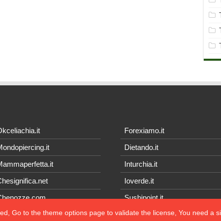
kceliachia.it
Forexiamo.it
ondopiercing.it
Dietando.it
ammaperfetta.it
Inturchia.it
hesignifica.net
Ioverde.it
Chenozze.com
Sushipoint.it
ted, Go to the theme options page to validate the license, You need a 