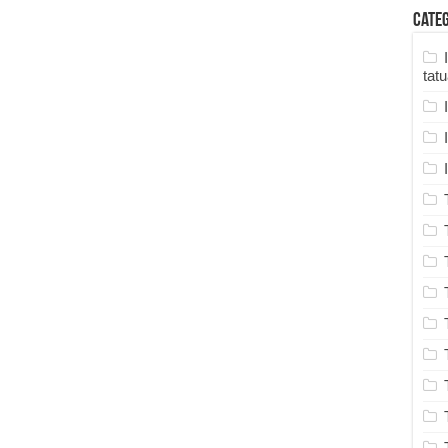
Cate
tat