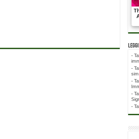
Legg
-
Ta
imm
-
Ta
sim
-
Ta
Imm
-
Ta
Sign
-
Ta