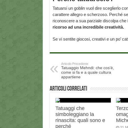
Tatuarsi un goblin vuol dire sceglierlo c
carattere allegro e scherzoso. Perché se 
riconoscere a sua parziale discolpa che i
ricorso ad una incredibile creatività.
Se vi sentite giocosi, creativi e un po’ catt
Articolo Precedente
Tatuaggio Mehndi: che cos’è,
come si fa e a quale cultura
appartiene
Articoli correlati
Tatuaggi che
Terzo
simboleggiano la
omag
rinascita: quali sono e
Miche
perché
21 M