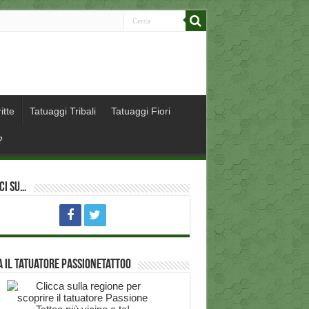
itte
Tatuaggi Tribali
Tatuaggi Fiori
?
ci su…
 il Tatuatore PassioneTattoo