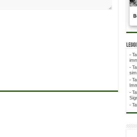
Legg
-
Ta
imm
-
Ta
sim
-
Ta
Imm
-
Ta
Sign
-
Ta