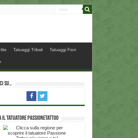
itte
Tatuaggi Tribali
Tatuaggi Fiori
?
ci su…
 il Tatuatore PassioneTattoo