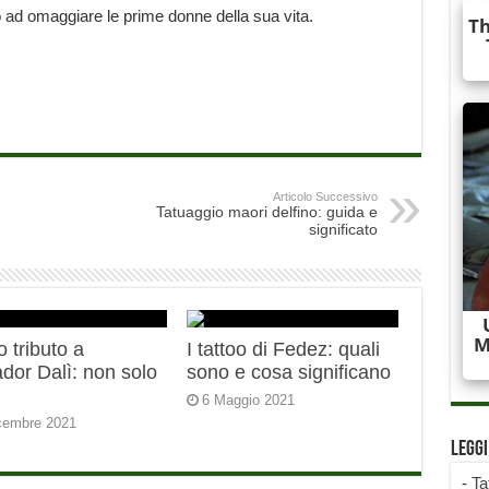
o ad omaggiare le prime donne della sua vita.
Articolo Successivo
Tatuaggio maori delfino: guida e
significato
o tributo a
I tattoo di Fedez: quali
dor Dalì: non solo
sono e cosa significano
6 Maggio 2021
cembre 2021
Legg
-
Ta