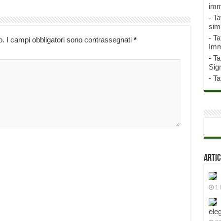
imm
-
Ta
sim
-
Ta
o.
I campi obbligatori sono contrassegnati
*
Imm
-
Ta
Sign
-
Ta
Artic
1 
ele