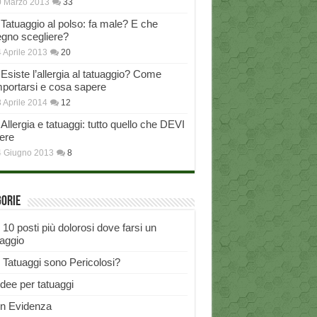
0 Marzo 2013
33
Tatuaggio al polso: fa male? E che
egno scegliere?
 Aprile 2013
20
Esiste l’allergia al tatuaggio? Come
portarsi e cosa sapere
 Aprile 2014
12
Allergia e tatuaggi: tutto quello che DEVI
ere
4 Giugno 2013
8
gorie
I 10 posti più dolorosi dove farsi un
uaggio
I Tatuaggi sono Pericolosi?
Idee per tatuaggi
In Evidenza