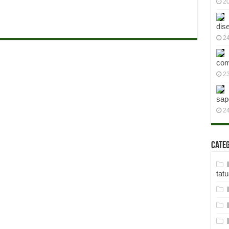
2
dis
24
com
23
sap
2
Cate
tat