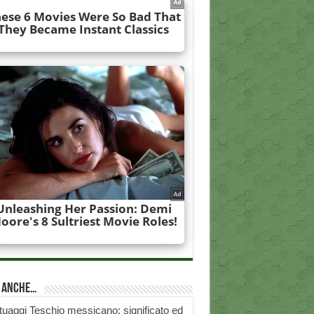
i anche…
tuaggi Teschio messicano: significato ed