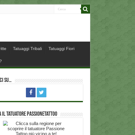
itte
Tatuaggi Tribali
Tatuaggi Fiori
?
ci su…
 il Tatuatore PassioneTattoo