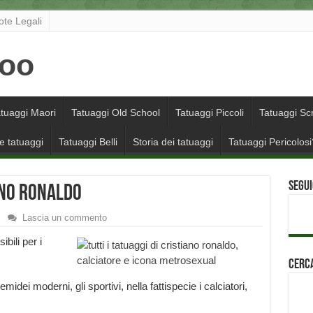
ote Legali
tuaggi Maori
Tatuaggi Old School
Tatuaggi Piccoli
Tatuaggi Scr
e tatuaggi
Tatuaggi Belli
Storia dei tatuaggi
Tatuaggi Pericolosi
Segui
iano Ronaldo
Lascia un commento
ibili per i
Cerca
emidei moderni, gli sportivi, nella fattispecie i calciatori,