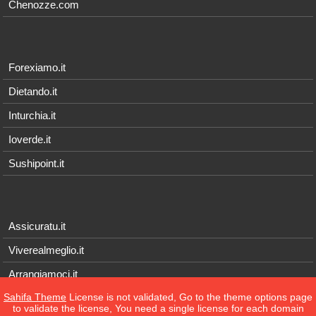
Chenozze.com
Forexiamo.it
Dietando.it
Inturchia.it
Ioverde.it
Sushipoint.it
Assicuratu.it
Viverealmeglio.it
Arrangiamoci.it
Sahifa Theme
License is not validated, Go to the theme options page
Tecnichef.it
to validate the license, You need a single license for each domain