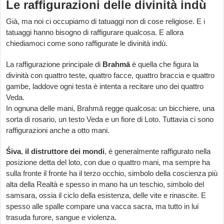
Le raffigurazioni delle divinità indù
Già, ma noi ci occupiamo di tatuaggi non di cose religiose. E i
tatuaggi hanno bisogno di raffigurare qualcosa. E allora
chiediamoci come sono raffigurate le divinità indù.
La raffigurazione principale di
Brahmā
è quella che figura la
divinità con quattro teste, quattro facce, quattro braccia e quattro
gambe, laddove ogni testa è intenta a recitare uno dei quattro
Veda.
In ognuna delle mani, Brahmā regge qualcosa: un bicchiere, una
sorta di rosario, un testo Veda e un fiore di Loto. Tuttavia ci sono
raffigurazioni anche a otto mani.
Śiva
,
il distruttore dei mondi
, è generalmente raffigurato nella
posizione detta del loto, con due o quattro mani, ma sempre ha
sulla fronte il fronte ha il terzo occhio, simbolo della coscienza più
alta della Realtà e spesso in mano ha un teschio, simbolo del
samsara, ossia il ciclo della esistenza, delle vite e rinascite. E
spesso alle spalle compare una vacca sacra, ma tutto in lui
trasuda furore, sangue e violenza.