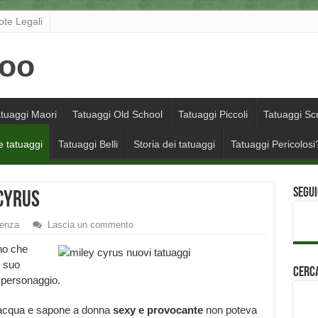
ote Legali
tuaggi Maori
Tatuaggi Old School
Tatuaggi Piccoli
Tatuaggi Scr
e tatuaggi
Tatuaggi Belli
Storia dei tatuaggi
Tatuaggi Pericolosi
Segui
 Cyrus
denza
Lascia un commento
no che
l suo
Cerca
o personaggio.
e acqua e sapone a donna
sexy e provocante
non poteva