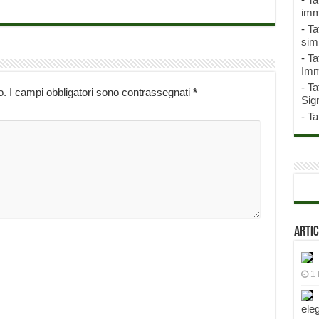
imm
-
Ta
sim
-
Ta
Imm
-
Ta
o.
I campi obbligatori sono contrassegnati
*
Sign
-
Ta
Artic
1 
ele