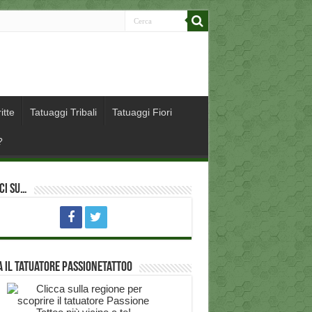
itte
Tatuaggi Tribali
Tatuaggi Fiori
?
ci su…
 il Tatuatore PassioneTattoo