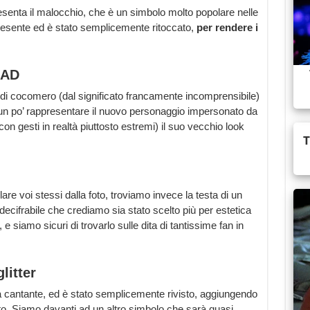
esenta il malocchio, che è un simbolo molto popolare nelle
presente ed è stato semplicemente ritoccato,
per rendere i
BAD
 di cocomero (dal significato francamente incomprensibile)
 un po’ rappresentare il nuovo personaggio impersonato da
n gesti in realtà piuttosto estremi) il suo vecchio look
are voi stessi dalla foto, troviamo invece la testa di un
decifrabile che crediamo sia stato scelto più per estetica
 siamo sicuri di trovarlo sulle dita di tantissime fan in
litter
la cantante, ed è stato semplicemente rivisto, aggiungendo
ito. Siamo davanti ad un altro simbolo che sarà quasi