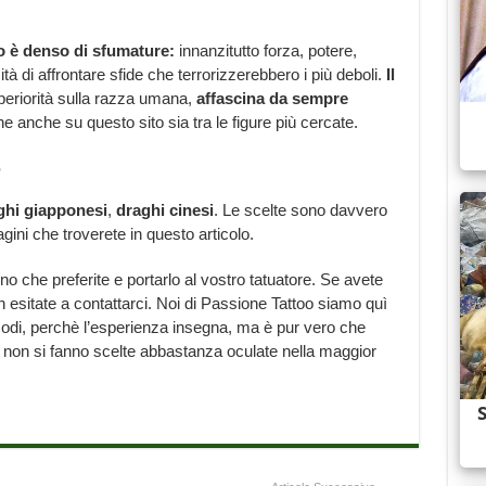
go è denso di sfumature:
innanzitutto forza, potere,
 di affrontare sfide che terrorizzerebbero i più deboli.
Il
periorità sulla razza umana,
affascina da sempre
e anche su questo sito sia tra le figure più cercate.
?
ghi giapponesi
,
draghi cinesi
. Le scelte sono davvero
agini che troverete in questo articolo.
o che preferite e portarlo al vostro tatuatore. Se avete
on esitate a contattarci. Noi di Passione Tattoo siamo quì
 modi, perchè l’esperienza insegna, ma è pur vero che
li non si fanno scelte abbastanza oculate nella maggior