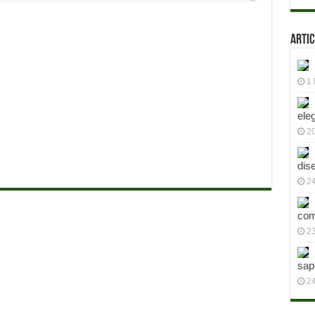
Artic
1 
ele
2
dis
24
com
23
sap
2