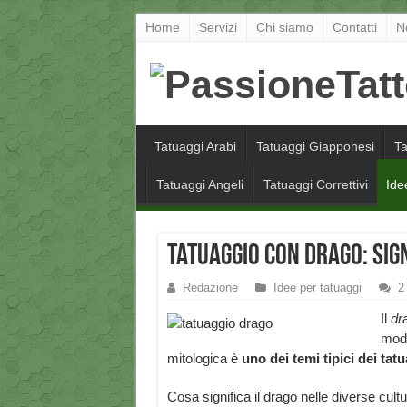
Home
Servizi
Chi siamo
Contatti
N
Tatuaggi Arabi
Tatuaggi Giapponesi
Ta
Tatuaggi Angeli
Tatuaggi Correttivi
Ide
Tatuaggio con drago: sign
Redazione
Idee per tatuaggi
2
Il
dr
mode
mitologica è
uno dei temi tipici dei ta
Cosa significa il drago nelle diverse cultu