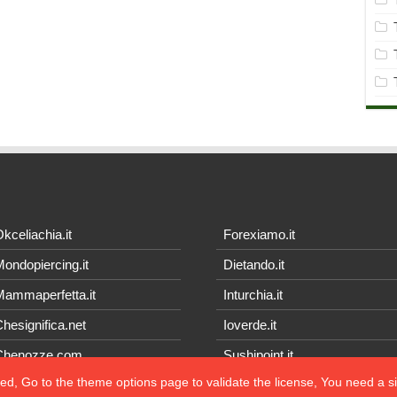
kceliachia.it
Forexiamo.it
ondopiercing.it
Dietando.it
ammaperfetta.it
Inturchia.it
hesignifica.net
Ioverde.it
Chenozze.com
Sushipoint.it
ted, Go to the theme options page to validate the license, You need a 