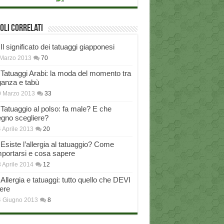
oli correlati
Il significato dei tatuaggi giapponesi
Marzo 2013
70
Tatuaggi Arabi: la moda del momento tra
ganza e tabù
0 Marzo 2013
33
Tatuaggio al polso: fa male? E che
egno scegliere?
 Aprile 2013
20
Esiste l’allergia al tatuaggio? Come
portarsi e cosa sapere
 Aprile 2014
12
Allergia e tatuaggi: tutto quello che DEVI
ere
4 Giugno 2013
8