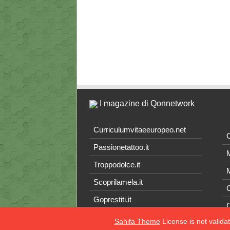
I magazine di Qonnetwork
Curriculumvitaeeuropeo.net
O
Passionetattoo.it
M
Troppodolce.it
M
Scoprilamela.it
C
Goprestiti.it
Sahifa Theme
License is not valida