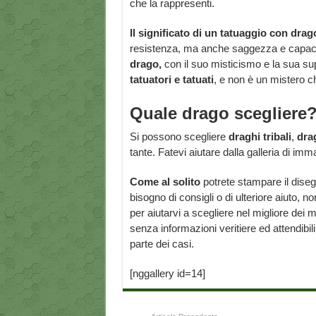
che la rappresenti.
Il significato di un tatuaggio con dra
resistenza, ma anche saggezza e capacità
drago,
con il suo misticismo e la sua su
tatuatori e tatuati
, e non è un mistero ch
Quale drago scegliere
Si possono scegliere
draghi tribali
,
dra
tante. Fatevi aiutare dalla galleria di imm
Come al solito
potrete stampare il disegn
bisogno di consigli o di ulteriore aiuto, n
per aiutarvi a scegliere nel migliore dei
senza informazioni veritiere ed attendibi
parte dei casi.
[nggallery id=14]