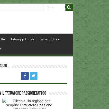
itte
Tatuaggi Tribali
Tatuaggi Fiori
?
ci su…
 il Tatuatore PassioneTattoo