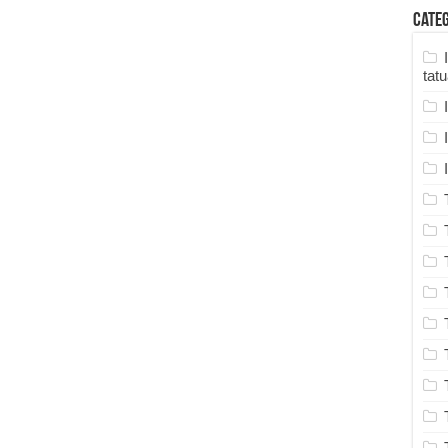
Cate
tat