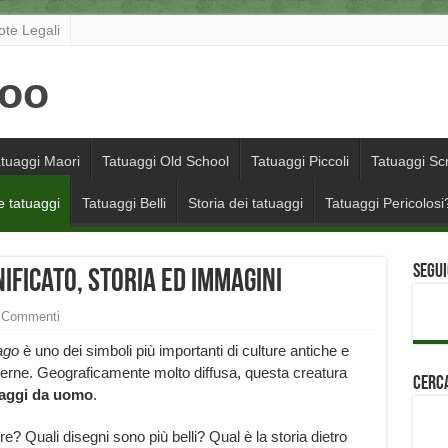
ote Legali
tuaggi Maori
Tatuaggi Old School
Tatuaggi Piccoli
Tatuaggi Scr
e tatuaggi
Tatuaggi Belli
Storia dei tatuaggi
Tatuaggi Pericolosi
Segui
ificato, storia ed immagini
 Commenti
ago
è uno dei simboli più importanti di culture antiche e
rne. Geograficamente molto diffusa, questa creatura
Cerca
tuaggi da uomo
.
re? Quali disegni sono più belli? Qual è la storia dietro