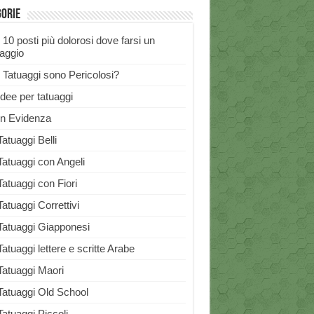
gorie
I 10 posti più dolorosi dove farsi un
uaggio
I Tatuaggi sono Pericolosi?
Idee per tatuaggi
In Evidenza
Tatuaggi Belli
Tatuaggi con Angeli
Tatuaggi con Fiori
Tatuaggi Correttivi
Tatuaggi Giapponesi
Tatuaggi lettere e scritte Arabe
Tatuaggi Maori
Tatuaggi Old School
Tatuaggi Piccoli