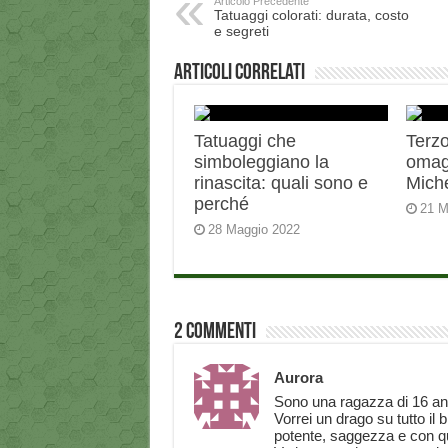
Articolo Precedente
Tatuaggi colorati: durata, costo
e segreti
Articoli correlati
Tatuaggi che
Terzo
simboleggiano la
omag
rinascita: quali sono e
Miche
perché
21 M
28 Maggio 2022
2 commenti
Aurora
Sono una ragazza di 16 ann
Vorrei un drago su tutto il b
potente, saggezza e con qua