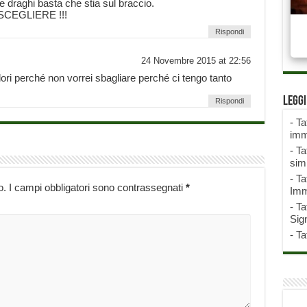
draghi basta che stia sul braccio.
SCEGLIERE !!!
Rispondi
24 Novembre 2015 at 22:56
olori perché non vorrei sbagliare perché ci tengo tanto
Legg
Rispondi
-
Ta
imm
-
Ta
sim
-
Ta
o.
I campi obbligatori sono contrassegnati
*
Imm
-
Ta
Sign
-
Ta