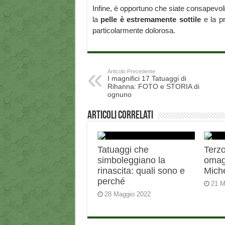
Infine, è opportuno che siate consapevoli
la
pelle è estremamente sottile
e la pr
particolarmente dolorosa.
Articolo Precedente
I magnifici 17 Tatuaggi di
Rihanna: FOTO e STORIA di
ognuno
Articoli correlati
Tatuaggi che
Terzo
simboleggiano la
omag
rinascita: quali sono e
Miche
perché
21 M
28 Maggio 2022