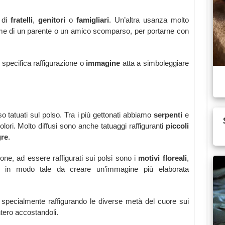
i di
fratelli
,
genitori
o
famigliari
. Un’altra usanza molto
 nome di un parente o un amico scomparso, per portarne con
pecifica raffigurazione o
immagine
atta a simboleggiare
 tatuati sul polso. Tra i più gettonati abbiamo
serpenti
e
lori. Molto diffusi sono anche tatuaggi raffiguranti
piccoli
gre
.
ione, ad essere raffigurati sui polsi sono i
motivi floreali
,
i in modo tale da creare un’immagine più elaborata
 specialmente raffigurando le diverse metà del cuore sui
tero accostandoli.