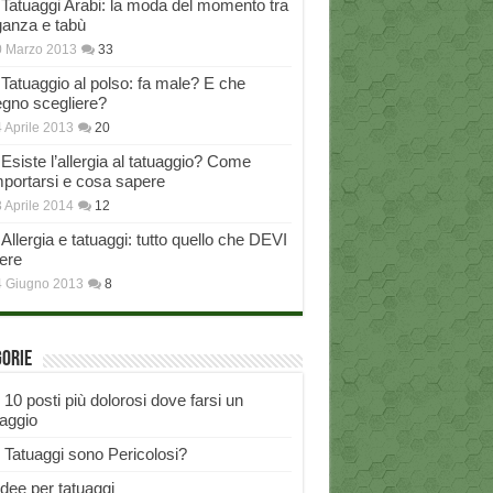
Tatuaggi Arabi: la moda del momento tra
ganza e tabù
0 Marzo 2013
33
Tatuaggio al polso: fa male? E che
egno scegliere?
 Aprile 2013
20
Esiste l’allergia al tatuaggio? Come
portarsi e cosa sapere
 Aprile 2014
12
Allergia e tatuaggi: tutto quello che DEVI
ere
4 Giugno 2013
8
gorie
I 10 posti più dolorosi dove farsi un
uaggio
I Tatuaggi sono Pericolosi?
Idee per tatuaggi