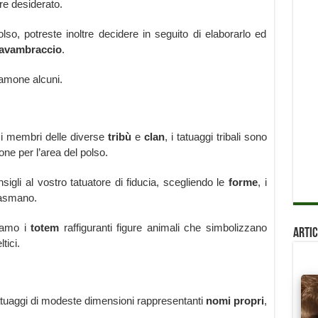
re desiderato.
so, potreste inoltre decidere in seguito di elaborarlo ed
avambraccio
.
diamone alcuni.
re i membri delle diverse
tribù
e
clan
, i tatuaggi tribali sono
one per l’area del polso.
igli al vostro tatuatore di fiducia, scegliendo le
forme
, i
iasmano.
biamo i
totem
raffiguranti figure animali che simbolizzano
Artic
tici.
 tatuaggi di modeste dimensioni rappresentanti
nomi propri
,