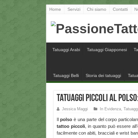
Home
Servizi
Chi siamo
Contatti
N
Tatuaggi Arabi
Tatuaggi Giapponesi
Ta
Tatuaggi Belli
Storia dei tatuaggi
Tatua
Tatuaggi piccoli al polso
Jessica Maggi
In Evidenza
,
Tatuaggi
Il
polso
è una parte del corpo particolar
tattoo piccoli
, in quanto può essere all
facilmente con abiti, bracciali e wrist b