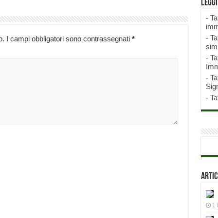
Legg
-
Ta
imm
-
Ta
o.
I campi obbligatori sono contrassegnati
*
sim
-
Ta
Imm
-
Ta
Sign
-
Ta
Artic
1 