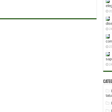
ele
2
dis
24
com
23
sap
2
Cate
tat