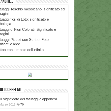
i anche…
tuaggi Teschio messicano: significato ed
agini
tuaggi fiori di Loto: significato e
bologia
tuaggi di Fiori Colorati, Significato e
agini
tuaggi Piccoli con Scritte: Foto,
ificati e Idee
ttoo con simbolo dell'infinito
oli correlati
Il significato dei tatuaggi giapponesi
Marzo 2013
70