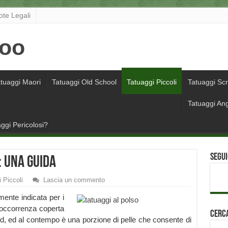
ote Legali
tuaggi Maori
Tatuaggi Old School
Tatuaggi Piccoli
Tatuaggi Scr
Tatuaggi Ang
ggi Pericolosi?
Segui
: una guida
 Piccoli
Lascia un commento
mente indicata per i
’occorrenza coperta
Cerca
and, ed al contempo è una porzione di pelle che consente di