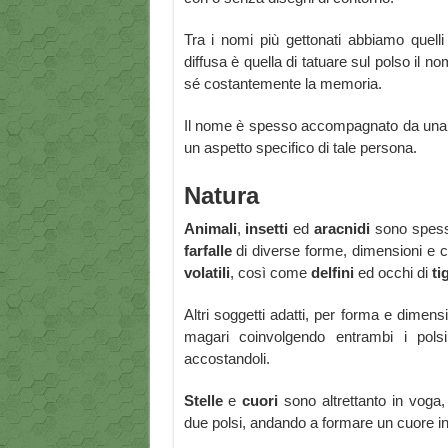
Tra i nomi più gettonati abbiamo quell
diffusa è quella di tatuare sul polso il
sé costantemente la memoria.
Il nome è spesso accompagnato da una s
un aspetto specifico di tale persona.
Natura
Animali
,
insetti
ed
aracnidi
sono spesso
farfalle
di diverse forme, dimensioni e co
volatili
, così come
delfini
ed occhi di
ti
Altri soggetti adatti, per forma e dimens
magari coinvolgendo entrambi i pols
accostandoli.
Stelle
e
cuori
sono altrettanto in voga,
due polsi, andando a formare un cuore in