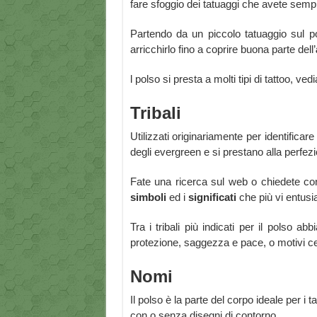
fare sfoggio dei tatuaggi che avete semp
Partendo da un piccolo tatuaggio sul pol
arricchirlo fino a coprire buona parte dell’
l polso si presta a molti tipi di tattoo, ve
Tribali
Utilizzati originariamente per identifica
degli evergreen e si prestano alla perfezi
Fate una ricerca sul web o chiedete cons
simboli
ed i
significati
che più vi entus
Tra i tribali più indicati per il polso ab
protezione, saggezza e pace, o motivi cel
Nomi
Il polso è la parte del corpo ideale per i
con o senza disegni di contorno.