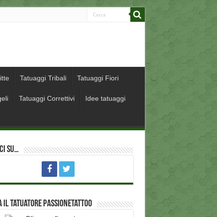
itte
Tatuaggi Tribali
Tatuaggi Fiori
eli
Tatuaggi Correttivi
Idee tatuaggi
ci su…
 il Tatuatore PassioneTattoo