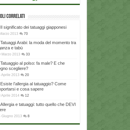
oli correlati
Il significato dei tatuaggi giapponesi
Marzo 2013
70
Tatuaggi Arabi: la moda del momento tra
ganza e tabù
0 Marzo 2013
33
Tatuaggio al polso: fa male? E che
egno scegliere?
 Aprile 2013
20
Esiste l’allergia al tatuaggio? Come
portarsi e cosa sapere
 Aprile 2014
12
Allergia e tatuaggi: tutto quello che DEVI
ere
4 Giugno 2013
8