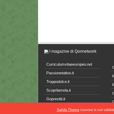
I magazine di Qonnetwork
Curriculumvitaeeuropeo.net
O
Passionetattoo.it
M
Troppodolce.it
M
Scoprilamela.it
C
Goprestiti.it
Sahifa Theme
License is not valida