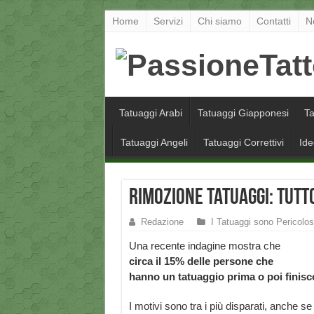
Home
Servizi
Chi siamo
Contatti
N
Tatuaggi Arabi
Tatuaggi Giapponesi
Ta
Tatuaggi Angeli
Tatuaggi Correttivi
Ide
Rimozione Tatuaggi: tutt
Redazione
I Tatuaggi sono Pericolos
Una recente indagine mostra che
circa il 15% delle persone che
hanno un tatuaggio prima o poi finisc
I motivi sono tra i più disparati, anche se