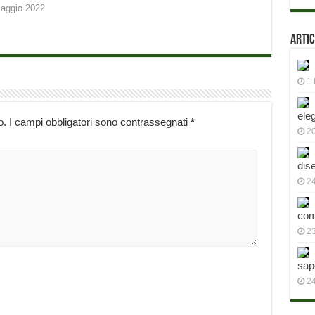
aggio 2022
Artic
1 
ele
o.
I campi obbligatori sono contrassegnati
*
2
dis
24
com
23
sap
2