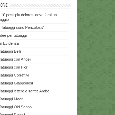
gorie
I 10 posti più dolorosi dove farsi un
uaggio
I Tatuaggi sono Pericolosi?
Idee per tatuaggi
In Evidenza
Tatuaggi Belli
Tatuaggi con Angeli
Tatuaggi con Fiori
Tatuaggi Correttivi
Tatuaggi Giapponesi
Tatuaggi lettere e scritte Arabe
Tatuaggi Maori
Tatuaggi Old School
Tatuaggi Piccoli