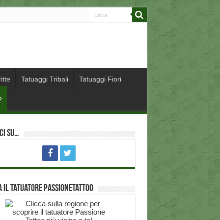
itte
Tatuaggi Tribali
Tatuaggi Fiori
?
ci su…
 il Tatuatore PassioneTattoo