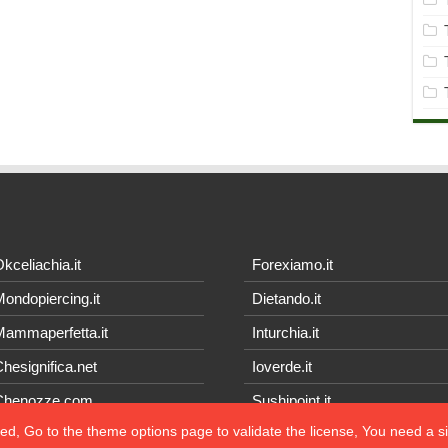
kceliachia.it
Forexiamo.it
ondopiercing.it
Dietando.it
ammaperfetta.it
Inturchia.it
hesignifica.net
Ioverde.it
Chenozze.com
Sushipoint.it
ted, Go to the theme options page to validate the license, You need a 