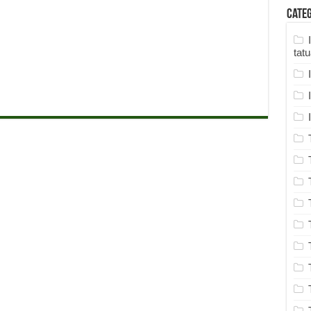
Cate
tat