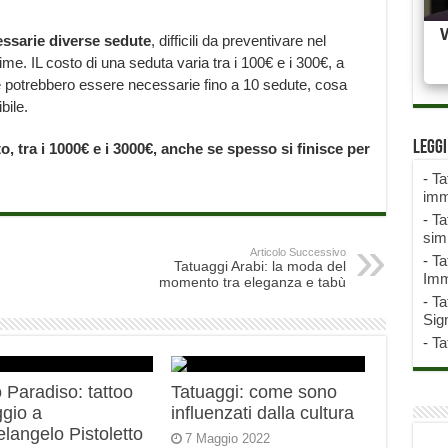
ssarie diverse sedute
, difficili da preventivare nel
ime. IL costo di una seduta varia tra i 100€ e i 300€, a
e potrebbero essere necessarie fino a 10 sedute, cosa
bile.
Legg
, tra i 1000€ e i 3000€, anche se spesso si finisce per
-
Ta
imm
-
Ta
sim
Articolo Successivo
-
Ta
Tatuaggi Arabi: la moda del
Imm
momento tra eleganza e tabù
-
Ta
Sign
-
Ta
 Paradiso: tattoo
Tatuaggi: come sono
gio a
influenzati dalla cultura
langelo Pistoletto
7 Maggio 2022