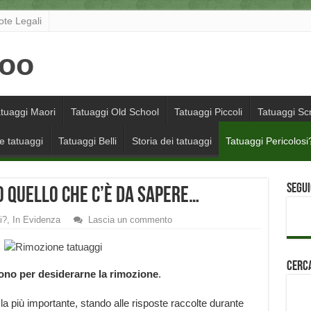
ote Legali
tuaggi Maori
Tatuaggi Old School
Tatuaggi Piccoli
Tatuaggi Scr
e tatuaggi
Tatuaggi Belli
Storia dei tatuaggi
Tatuaggi Pericolosi
Segui
o quello che c’è da sapere…
i?
,
In Evidenza
Lascia un commento
Cerca
ono per desiderarne la rimozione
.
 la più importante, stando alle risposte raccolte durante