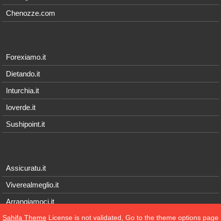
Chenozze.com
Forexiamo.it
Dietando.it
Inturchia.it
Ioverde.it
Sushipoint.it
Assicuratu.it
Viverealmeglio.it
Arrangiamoci.it
Sahifa Theme
License is not validated, Go to the theme options page
Tecnichef.it