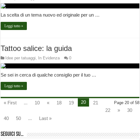
La scelta di un tema nuovo ed originale per un …
Leggi tutto »
Tattoo salice: la guida
Idee per tatuaggi
,
In Evidenza
0
Se sei in cerca di qualche consiglio per il tuo …
Leggi tutto »
20
« First
...
10
«
18
19
21
Page 20 of 58
22
»
30
40
50
...
Last »
Seguici su…